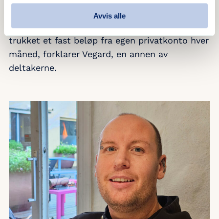
vært om all gjeld kunne blitt samlet hos en
Avvis alle
kreditor, for eksempel en bank, og at det ble
trukket et fast beløp fra egen privatkonto hver
måned, forklarer Vegard, en annen av
deltakerne.