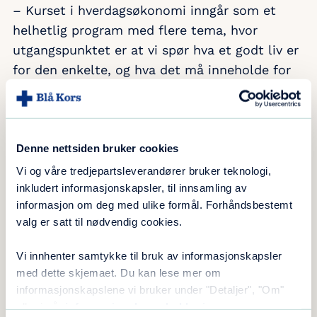
– Kurset i hverdagsøkonomi inngår som et
helhetlig program med flere tema, hvor
utgangspunktet er at vi spør hva et godt liv er
for den enkelte, og hva det må inneholde for
at livet kan bli godt. Ideen med slike kurs i
hverdagskompetanse er å bidra til personlig
mestring inn mot bolig, jobb/utdanning,
økonomi, nettverk, relasjoner og fysisk
Denne nettsiden bruker cookies
aktivitet, de tingene som er viktig å mestre og
Vi og våre tredjepartsleverandører bruker teknologi,
klare å håndtere for å leve et rusfritt liv, sier
inkludert informasjonskapsler, til innsamling av
informasjon om deg med ulike formål. Forhåndsbestemt
Rydsaa Melbø.
valg er satt til nødvendig cookies.
Samtlige av kursdeltakerne sier at når du er i
Vi innhenter samtykke til bruk av informasjonskapsler
rus, så er det å få tak i stoff til neste dose det
med dette skjemaet. Du kan lese mer om
som man har fokus på. Privatøkonomien lider.
informasjonskapslene vi bruker under "Detaljer", "Om"
eller i vår
informasjonskapselerklæring
.
På kurset gjennomgås flere tema: Mestre sin