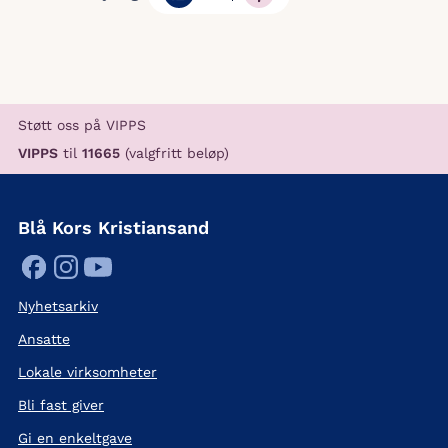
Støtt oss på VIPPS
VIPPS
til
11665
(valgfritt beløp)
Blå Kors Kristiansand
Nyhetsarkiv
Ansatte
Lokale virksomheter
Bli fast giver
Gi en enkeltgave