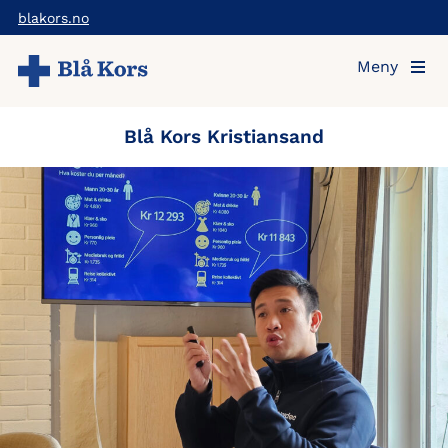
Hopp
blakors.no
til
Meny
hovedinnholdet
Blå Kors Kristiansand