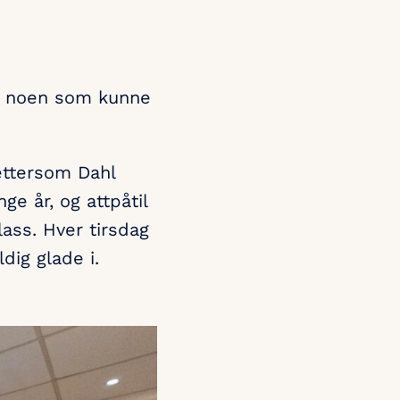
er noen som kunne
ettersom Dahl
e år, og attpåtil
lass. Hver tirsdag
dig glade i.