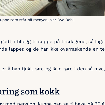
suppe som står på menyen, sier Ove Dahl.
odt, i tillegg til suppe på tirsdagene, så lag
de lapper, og de har ikke overraskende en te
r å han tjukk røre og ikke røre i den så mye,
faring som kokk
av med pensjon, kunne han se tilbake på 30 å