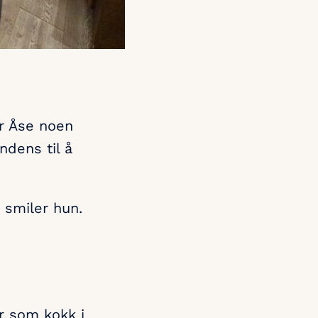
er Åse noen
ndens til å
 smiler hun.
r som kokk i