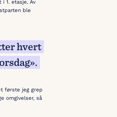
i 1. etasje. Av
østparten ble
tter hvert
torsdag».
et første jeg grep
ge omgivelser, så