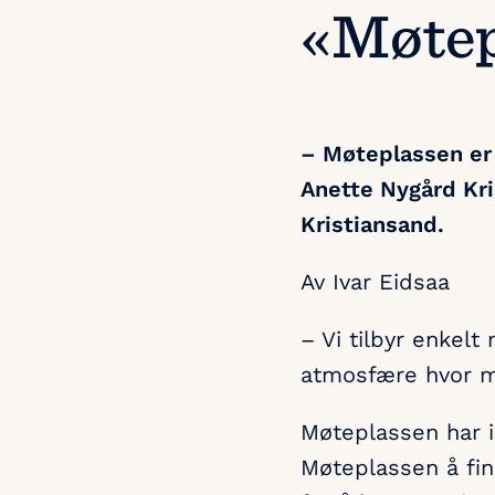
«Møtep
– Møteplassen er å
Anette Nygård Kri
Kristiansand.
Av Ivar Eidsaa
– Vi tilbyr enkel
atmosfære hvor m
Møteplassen har i
Møteplassen å finn