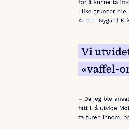
for å kunne ta imo
ulike grunner ble 
Anette Nygård Kri
Vi utvide
«vaffel-o
– Da jeg ble ansatt
fatt i, å utvide M
ta turen innom, o