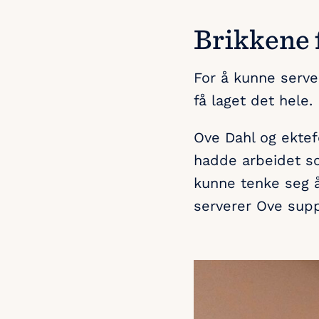
Brikkene f
For å kunne serve
få laget det hele.
Ove Dahl og ektef
hadde arbeidet so
kunne tenke seg å 
serverer Ove suppe