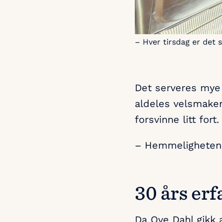
– Hver tirsdag er det 
Det serveres mye g
aldeles velsmaken
forsvinne litt fort.
– Hemmeligheten e
30 års er
Da Ove Dahl gikk 