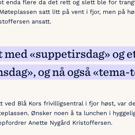
t enda flere da det rett og slett ble for trangt 
Møteplassen satt litt på vent i fjor, men på h
stoffersen ansatt.
t med «suppetirsdag» og e
nsdag», og nå også «tema-
 ved Blå Kors frivilligsentral i fjor høst, var d
øteplassen. Ønsker noen å ta lunchen i hyggeli
ppfordrer Anette Nygård Kristoffersen.