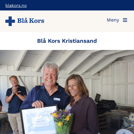
Hopp
blakors.no
til
Meny
hovedinnholdet
Blå Kors Kristiansand