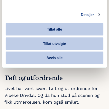
Detaljer
Tillat alle
Tillat utvalgte
Det ble et svært bevegende øyeblikk da Arvid Solheim leste
opp begrunnelsen for hvorfor Vibecke Drivdal fikk «Årets
Avvis alle
Comeback»-pris.
Tøft og utfordrende
Livet har vært svært tøft og utfordrende for
Vibeke Drivdal. Og da hun stod på scenen og
fikk utmerkelsen, kom også smilet.