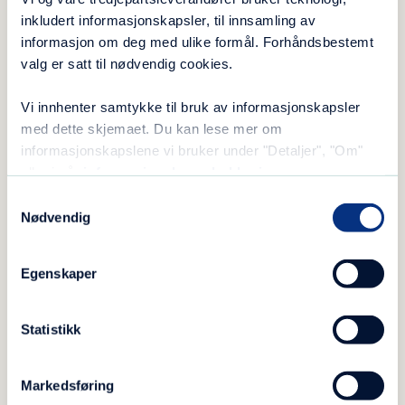
brast. For alle som satt på plassen foran
inkludert informasjonskapsler, til innsamling av
scenen, ble det et beveget øyeblikk.
informasjon om deg med ulike formål. Forhåndsbestemt
valg er satt til nødvendig cookies.
– Mange vet hvilken kamp Vibeke Drivdal har
kjempet, og det sier ikke så rent lite Blå Kors-
Vi innhenter samtykke til bruk av informasjonskapsler
sammenheng, hvor svært mange kan fortelle
med dette skjemaet. Du kan lese mer om
informasjonskapslene vi bruker under "Detaljer", "Om"
om liv med så tøffe og vanskelige utfordringer,
eller i vår
informasjonskapselerklæring
.
at noen og enhver kan bli satt ut.
Samtykkevalg
Nødvendig
– Jeg blir rørt når jeg vet hvilke kamper du
står i hver eneste dag, la Solheim til.
Egenskaper
Statistikk
Markedsføring