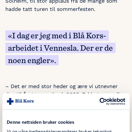
Solheim, til stor applaus fra de mange som
hadde tatt turen til sommerfesten.
«I dag er jeg med i Blå Kors-
arbeidet i Vennesla. Der er de
noen engler».
– Det er med stor heder og ære vi utnevner
deg til Årets comeback 2025. Takket være dine
gode valg og sterke egenkraft som har gitt deg
en ny retning i livet, vil vi på vegne av oss alle i
Blå Kristiansand utnevne deg til …., sa
Denne nettsiden bruker cookies
Solheim, som ikke kom videre fordi stemmen
Vi og våre tredjepartsleverandører bruker teknologi,