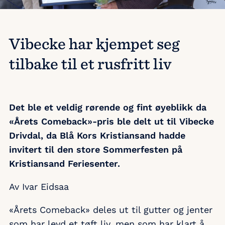
Vibecke har kjempet seg
tilbake til et rusfritt liv
Det ble et veldig rørende og fint øyeblikk da
«Årets Comeback»-pris ble delt ut til Vibecke
Drivdal, da Blå Kors Kristiansand hadde
invitert til den store Sommerfesten på
Kristiansand Feriesenter.
Av Ivar Eidsaa
«Årets Comeback» deles ut til gutter og jenter
som har levd et tøft liv, men som har klart å