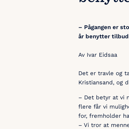
– Pågangen er stor
år benytter tilbu
Av Ivar Eidsaa
Det er travle og 
Kristiansand, og d
– Det betyr at vi 
flere får vi mulig
for, fremholder ha
– Vi tror at menn