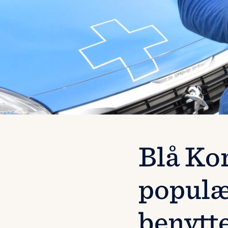
Blå Kor
populæ
benytte