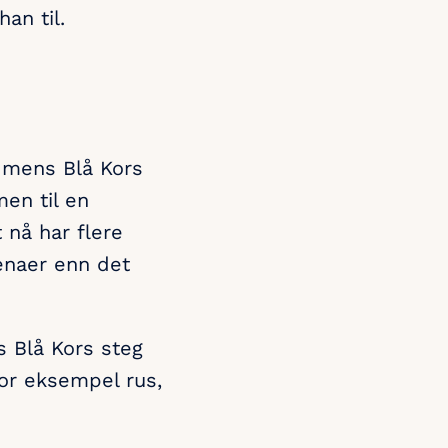
han til.
, mens Blå Kors
men til en
 nå har flere
renaer enn det
s Blå Kors steg
for eksempel rus,