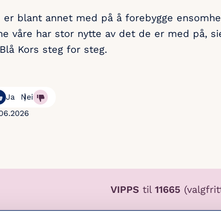
ne er blant annet med på å forebygge ensomhe
rne våre har stor nytte av det de er med på, s
 Blå Kors steg for steg.
Ja
Nei
06.2026
VIPPS
til
11665
(valgfri