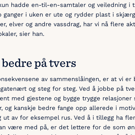
 kun hadde en-til-en-samtaler og veiledning i ti
 ganger i uken er ute og rydder plast i skjær
, elver og andre vassdrag, har vi nå flere akt
kaler, sier han.
 bedre på tvers
onsekvensene av sammenslåingen, er at vi er
 gatenært og steg for steg. Ved å jobbe på tv
jent med gjestene og bygge trygge relasjoner s
, og kanskje bedre fange opp allerede i moti
ut av for eksempel rus. Ved å i tillegg ha fler
n være med på, er det lettere for de som øn