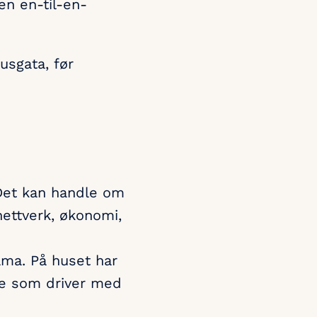
en en-til-en-
husgata, før
 Det kan handle om
nettverk, økonomi,
ama. På huset har
pe som driver med