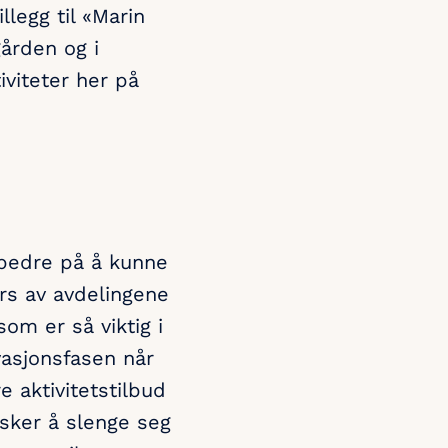
llegg til «Marin
gården og i
iviteter her på
 bedre på å kunne
ers av avdelingene
om er så viktig i
vasjonsfasen når
e aktivitetstilbud
sker å slenge seg