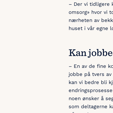
– Der vi tidligere
omsorg» hvor vi to
nærheten av bekker
huset i vår egne lo
Kan jobbe
– En av de fine k
jobbe på tvers av
kan vi bedre bli k
endringsprosesser
noen ønsker å seg 
som deltagerne ka