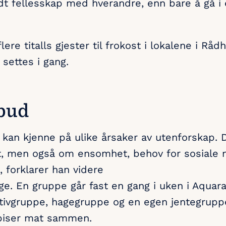
dt fellesskap med hverandre, enn bare å gå i 
ere titalls gjester til frokost i lokalene i Råd
 settes i gang.
bud
 kan kjenne på ulike årsaker av utenforskap.
et, men også om ensomhet, behov for sosiale 
 forklarer han videre
e. En gruppe går fast en gang i uken i Aquar
tivgruppe, hagegruppe og en egen jentegrup
spiser mat sammen.