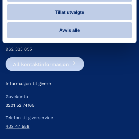
Kontakt
Tillat utvalgte
Telefon
22 03 27 40
Avvis alle
Org.nr
962 323 855
All kontakt­informasjon
Informasjon til givere
Gavekonto
3201 52 74165
Telefon til giverservice
403 47 556