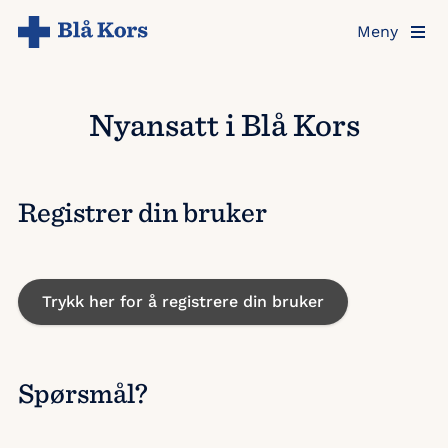
Hopp
Meny
til
hovedinnholdet
Nyansatt i Blå Kors
Registrer din bruker
Trykk her for å registrere din bruker
Spørsmål?