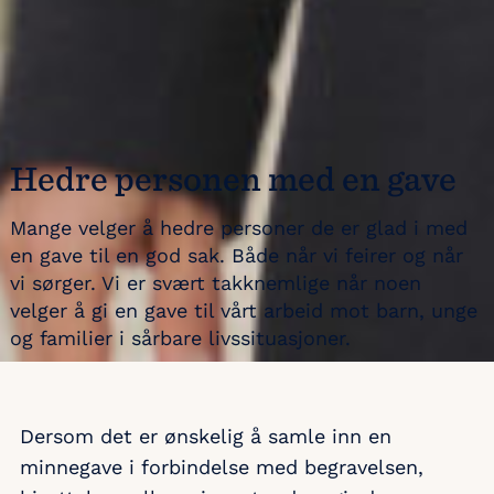
Hedre personen med en gave
Mange velger å hedre personer de er glad i med
en gave til en god sak. Både når vi feirer og når
vi sørger. Vi er svært takknemlige når noen
velger å gi en gave til vårt arbeid mot barn, unge
og familier i sårbare livssituasjoner.
Dersom det er ønskelig å samle inn en
minnegave i forbindelse med begravelsen,