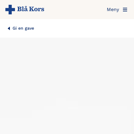
Hopp
Meny
til
hovedinnholdet
Gi en gave