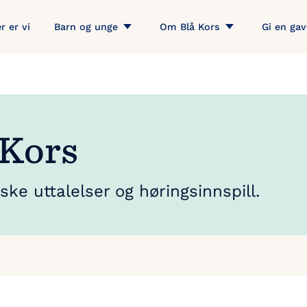
r er vi
Barn og unge
Om Blå Kors
Gi en gav
 Kors
ke uttalelser og høringsinnspill.