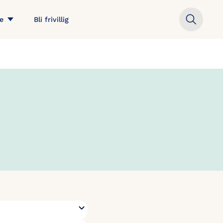
e
Bli frivillig