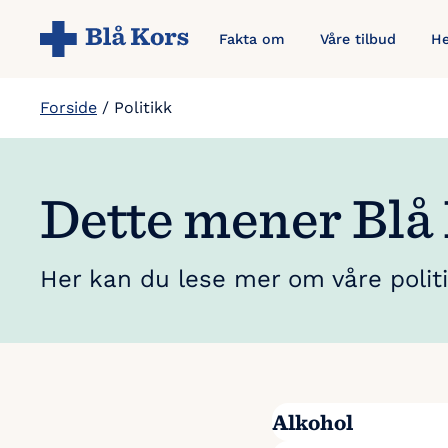
Hopp
Fakta om
Våre tilbud
He
til
hovedinnholdet
Forside
/
Politikk
Dette mener Blå
Her kan du lese mer om våre politis
Alkohol