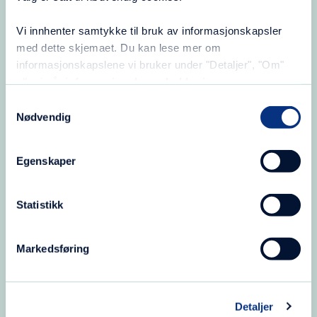
Vi innhenter samtykke til bruk av informasjonskapsler
med dette skjemaet. Du kan lese mer om
informasjonskapslene vi bruker under "Detaljer", "Om"
eller i vår
informasjonskapselerklæring
.
Samtykkevalg
Nødvendig
I sentrum står et
Egenskaper
menneske
Statistikk
Markedsføring
Detaljer