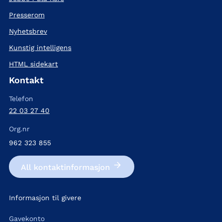
Presserom
Nyhetsbrev
Kunstig intelligens
HTML sidekart
Kontakt
Telefon
22 03 27 40
Org.nr
962 323 855
All kontakt­informasjon
Informasjon til givere
Gavekonto