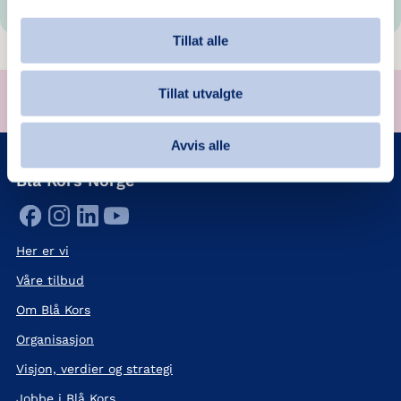
Tillat alle
Støtt oss på VIPPS
Tillat utvalgte
VIPPS
til
13130
(valgfritt beløp)
Avvis alle
Blå Kors Norge
Her er vi
Våre tilbud
Om Blå Kors
Organisasjon
Visjon, verdier og strategi
Jobbe i Blå Kors