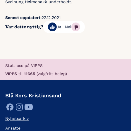
Sveinung Hølmebakk underholdt.
Senest oppdatert:
22.12.2021
Var dette nyttig?
Ja
Nei
Støtt oss på VIPPS
VIPPS
til
11665
(valgfritt beløp)
Blå Kors Kristiansand
Nyhetsarkiv
Ansatte