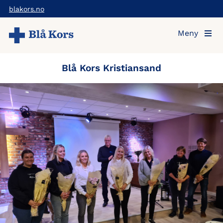
Hopp
blakors.no
til
Meny
hovedinnholdet
Blå Kors Kristiansand