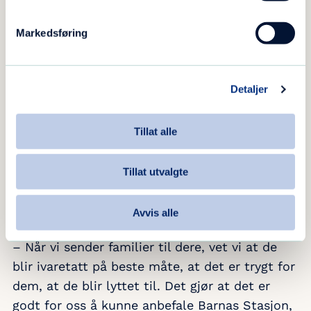
alle samarbeidspartnere og andre aktører, at vi
blir sterke, og at vi kan få til det vi alle
Markedsføring
brenner for, nemlig å hjelpe det enkelte
menneske, familien og barnet, sier Anne-Randi
Hanssen.
Detaljer
Tillat alle
Blir ivaretatt på beste måte
Tillat utvalgte
– Vi er svært takknemlige for det gode
samarbeidet som preger arbeidet. Det må vi ta
Avvis alle
vare på og utvikle, legger hun til.
– Når vi sender familier til dere, vet vi at de
blir ivaretatt på beste måte, at det er trygt for
dem, at de blir lyttet til. Det gjør at det er
godt for oss å kunne anbefale Barnas Stasjon,