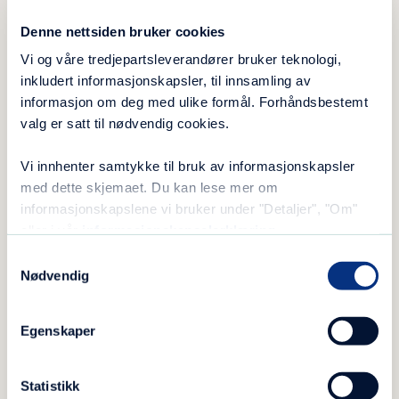
Anne-Randi Hanssen, virksomhetsleder Barnas Stasjon
Denne nettsiden bruker cookies
Kristiansand, ble hedret med Blå Kors sin gullnål for sin
Vi og våre tredjepartsleverandører bruker teknologi,
mangeårige innsats
inkludert informasjonskapsler, til innsamling av
informasjon om deg med ulike formål. Forhåndsbestemt
valg er satt til nødvendig cookies.
Mange bidragsytere
Vi innhenter samtykke til bruk av informasjonskapsler
– Det er mange som har vært bidragsytere
med dette skjemaet. Du kan lese mer om
informasjonskapslene vi bruker under "Detaljer", "Om"
underveis. Det er sammen vi blir gode. Barnas
eller i vår
informasjonskapselerklæring
.
Stasjon kan ikke endre noe alene. Et godt
Samtykkevalg
samarbeid er preget av respekt, respekt for
Nødvendig
andres kunnskap, det er å ha tillit til
hverandre. Med tillit skapes det mot, mot til å
Egenskaper
stå opp for egne meninger. Det handler også
om ydmykhet og glede, glede over at
mennesker kan lykkes. Det er sammen med
Statistikk