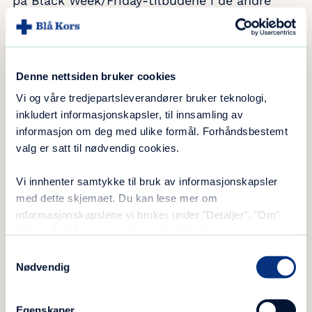
på Black Week/Friday-tilbudene i de andre
butikkene, rett og slett fordi de ønsket å bidra.
BESØK
Denne nettsiden bruker cookies
Blue Friday – dagen vi deler
Vi og våre tredjepartsleverandører bruker teknologi,
www.blue-friday.no
inkludert informasjonskapsler, til innsamling av
informasjon om deg med ulike formål. Forhåndsbestemt
valg er satt til nødvendig cookies.
Mange flere blir med
Vi innhenter samtykke til bruk av informasjonskapsler
Foran årets Black Friday ønsket hun derfor å
med dette skjemaet. Du kan lese mer om
invitere med flere. I august tok hun kontakt
informasjonskapslene vi bruker under "Detaljer", "Om"
med klesbutikker, frisører, interiørbutikker,
eller i vår
informasjonskapselerklæring
.
restauranter og flere andre. Uansett hun kom,
Samtykkevalg
var svaret det samme: Dette ønsker vi å være
Nødvendig
med på. Så langt har over 50 ulike butikker og
andre virksomheter takket ja til å bli med på
Egenskaper