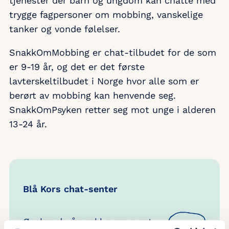
tjenester der barn og ungdom kan chatte med
trygge fagpersoner om mobbing, vanskelige
tanker og vonde følelser.
SnakkOmMobbing er chat-tilbudet for de som
er 9-19 år, og det er det første
lavterskeltilbudet i Norge hvor alle som er
berørt av mobbing kan henvende seg.
SnakkOmPsyken retter seg mot unge i alderen
13-24 år.
Blå Kors chat-senter
Ønsker du å snakke anonymt