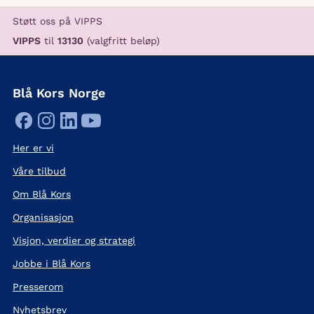
Støtt oss på VIPPS
VIPPS
til
13130
(valgfritt beløp)
Blå Kors Norge
Her er vi
Våre tilbud
Om Blå Kors
Organisasjon
Visjon, verdier og strategi
Jobbe i Blå Kors
Presserom
Nyhetsbrev