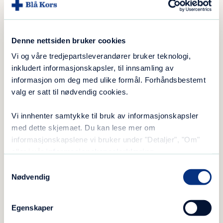
med trygge fagpersoner om
mobbing eller andre vansker?
Denne nettsiden bruker cookies
Se våre chat-senter her
Vi og våre tredjepartsleverandører bruker teknologi,
inkludert informasjonskapsler, til innsamling av
informasjon om deg med ulike formål. Forhåndsbestemt
valg er satt til nødvendig cookies.
– De siste årene har vi merket en enorm
Vi innhenter samtykke til bruk av informasjonskapsler
økning i henvendelser til begge disse
med dette skjemaet. Du kan lese mer om
tjenestene. I 2022 fikk
SnakkOmMobbing over
informasjonskapslene vi bruker under "Detaljer", "Om"
7000 henvendelser
, nesten en dobling fra året
eller i vår
informasjonskapselerklæring
.
før. Og til sammen fikk de to tjenestene over
Samtykkevalg
16 000 henvendelser i 2022, noe som gjør
Nødvendig
dette til et viktig lavterskeltilbud, fastslår
Stensen.
Egenskaper