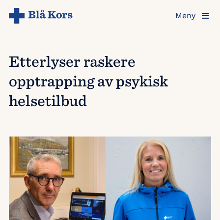
Hopp
Meny
til
hovedinnholdet
Etterlyser raskere
opptrapping av psykisk
helsetilbud