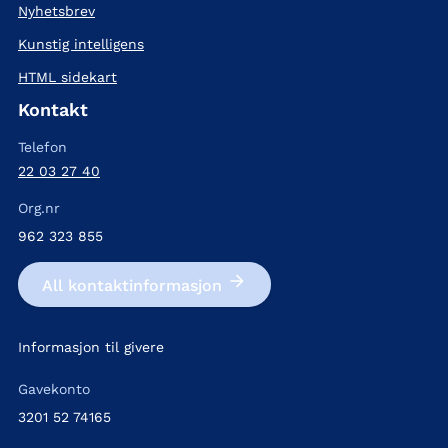
Nyhetsbrev
Kunstig intelligens
HTML sidekart
Kontakt
Telefon
22 03 27 40
Org.nr
962 323 855
All kontakt­informasjon
Informasjon til givere
Gavekonto
3201 52 74165