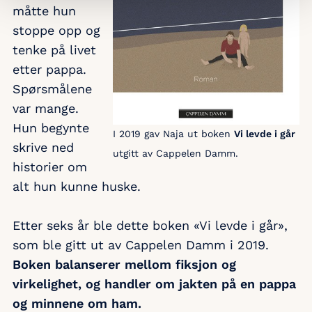
måtte hun
stoppe opp og
tenke på livet
etter pappa.
Spørsmålene
var mange.
Hun begynte
I 2019 gav Naja ut boken
Vi levde i går
skrive ned
utgitt av Cappelen Damm.
historier om
alt hun kunne huske.
Etter seks år ble dette boken «Vi levde i går»,
som ble gitt ut av Cappelen Damm i 2019.
Boken balanserer mellom fiksjon og
virkelighet, og handler om jakten på en pappa
og minnene om ham.