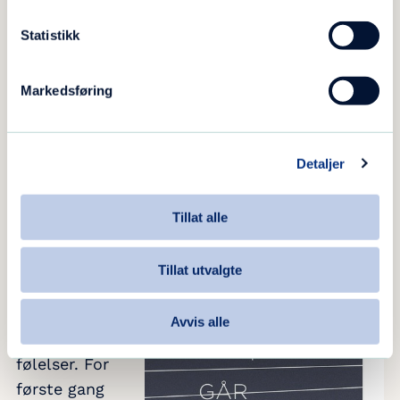
– Det er lov å være forbanna!
Statistikk
Markedsføring
Historiene som ble til bok
Detaljer
Etter at
pappaen gikk
Tillat alle
bort måtte
Naja ta et
Tillat utvalgte
oppgjør med
seg selv, med
Avvis alle
sine tanker og
følelser. For
første gang