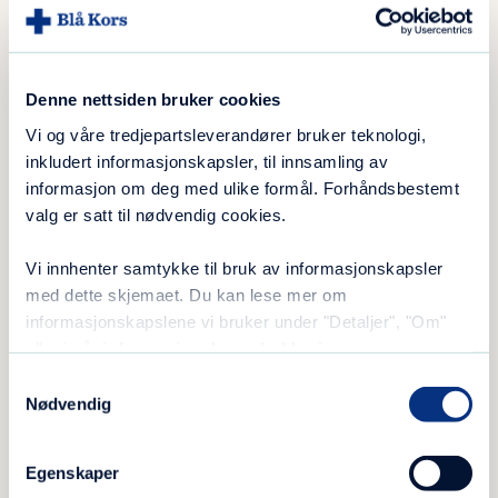
fikset og styret, og var alltid ved min side.
Som barn så jeg det ikke like tydelig, som jeg
gjør nå som voksen, sier hun.
Denne nettsiden bruker cookies
Til tross for at hun syntes det var vanskelig at
Vi og våre tredjepartsleverandører bruker teknologi,
hun hadde mindre og mindre kontakt med
inkludert informasjonskapsler, til innsamling av
pappaen sin – tror hun at fraværet også gjorde
informasjon om deg med ulike formål. Forhåndsbestemt
valg er satt til nødvendig cookies.
henne godt. Naja ble skjermet for mange av de
vondeste problemene som fulgte med hans
Vi innhenter samtykke til bruk av informasjonskapsler
rusmisbruk, nettopp fordi hun var mest hos
med dette skjemaet. Du kan lese mer om
mamma.
informasjonskapslene vi bruker under "Detaljer", "Om"
eller i vår
informasjonskapselerklæring
.
– Det er nok derfor jeg også husker mest av de
Samtykkevalg
fine, små øyeblikkene, forteller hun.
Nødvendig
Egenskaper
Les også