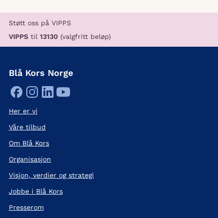
Støtt oss på VIPPS
VIPPS
til
13130
(valgfritt beløp)
Blå Kors Norge
Her er vi
Våre tilbud
Om Blå Kors
Organisasjon
Visjon, verdier og strategi
Jobbe i Blå Kors
Presserom