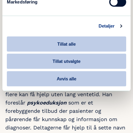
Markedsføring
– Når du sier sårbarhet, tenker jeg på anlegg
til å bli sjuk. Når du får angst og depresjon blir
du veldig liten. Du har nok med deg sjøl.
Detaljer
Verden
blir veldig liten og
du
blir veldig liten.
Det er sårbarhet. Man føler en enorm
Tillat alle
maktesløshet.
Tillat utvalgte
Etterlyser lavterskeltilbud
Avvis alle
Thomas Seltzer etterlyser lavterskeltilbud der
flere kan få hjelp uten lang ventetid. Han
foreslår
psykoeduksjon
som er et
forebyggende tilbud der pasienter og
pårørende får kunnskap og informasjon om
diagnoser. Deltagerne får hjelp til å sette navn