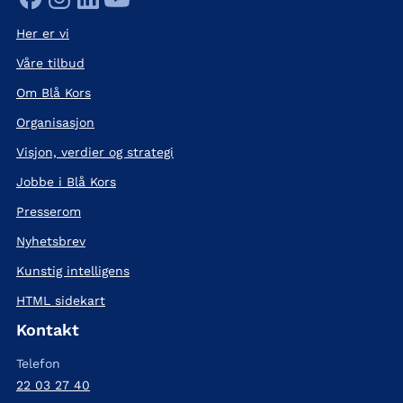
Her er vi
Våre tilbud
Om Blå Kors
Organisasjon
Visjon, verdier og strategi
Jobbe i Blå Kors
Presserom
Nyhetsbrev
Kunstig intelligens
HTML sidekart
Kontakt
Telefon
22 03 27 40