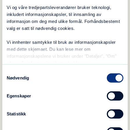
slik som jeg. Det var godt å høre og hadde
Vi og våre tredjepartsleverandører bruker teknologi,
inkludert informasjonskapsler, til innsamling av
veldig effekt.
informasjon om deg med ulike formål. Forhåndsbestemt
Som rockemusiker hadde han lett tilgang til
valg er satt til nødvendig cookies.
narkotika. Selv omtaler han
Vi innhenter samtykke til bruk av informasjonskapsler
sentralstimulerende midler som utrolig
med dette skjemaet. Du kan lese mer om
forførende. Endelig var han fri. Endelig var han
informasjonskapslene vi bruker under "Detaljer", "Om"
hjemme. Så ble det for mye.
eller i vår
informasjonskapselerklæring
.
Samtykkevalg
Han fikk en tung depresjon, ble alvorlig syk og
Nødvendig
forstod at han måtte slutte – ellers ville han
dø. Det var etter denne perioden at Seltzer
Egenskaper
måtte gå i terapi.
Statistikk
–
Hva med sammenhenger mellom angst,
depresjon og sårbarhet?