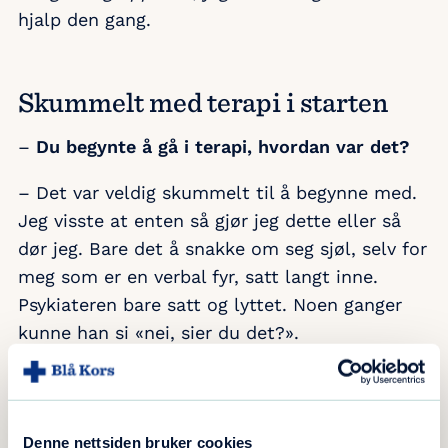
hjalp den gang.
Skummelt med terapi i starten
–
Du begynte å gå i terapi, hvordan var det?
– Det var veldig skummelt til å begynne med.
Jeg visste at enten så gjør jeg dette eller så
dør jeg. Bare det å snakke om seg sjøl, selv for
meg som er en verbal fyr, satt langt inne.
Psykiateren bare satt og lyttet. Noen ganger
kunne han si «nei, sier du det?».
– Etter hvert skjønte jeg at det ikke var farlig.
Det mest forløsende og helende var å finne ut
Denne nettsiden bruker cookies
at veldig mange mennesker har det akkurat