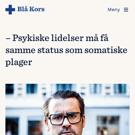
Hopp
Meny
til
hovedinnholdet
– Psykiske lidelser må få
samme status som somatiske
plager