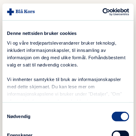
Denne nettsiden bruker cookies
Vi og våre tredjepartsleverandører bruker teknologi,
inkludert informasjonskapsler, til innsamling av
informasjon om deg med ulike formål. Forhåndsbestemt
valg er satt til nødvendig cookies.
Her ligger det medieinnhold
(video eller podcast) fra en
Vi innhenter samtykke til bruk av informasjonskapsler
ekstern kilde.
med dette skjemaet. Du kan lese mer om
informasjonskapslene vi bruker under "Detaljer", "Om"
Dette innholdet vises ikke fordi du
eller i vår
informasjonskapselerklæring
.
ikke har godkjent sporing. For å
Samtykkevalg
kunne vise deg innholdet må du
Nødvendig
endre samtykket ditt til å tillate
sporing fra eksterne kilder.
Egenskaper