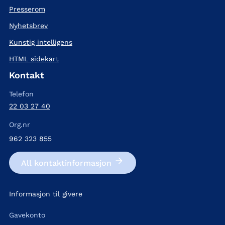
Presserom
Nyhetsbrev
Kunstig intelligens
HTML sidekart
Kontakt
Telefon
22 03 27 40
Org.nr
962 323 855
All kontakt­informasjon
Informasjon til givere
Gavekonto