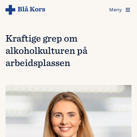
Hopp
Meny
til
hovedinnholdet
Kraftige grep om
alkoholkulturen på
arbeidsplassen