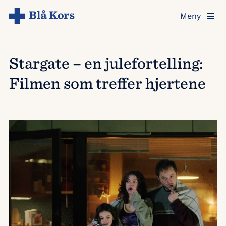
Hopp
Meny
til
hovedinnholdet
Stargate – en julefortelling:
Filmen som treffer hjertene