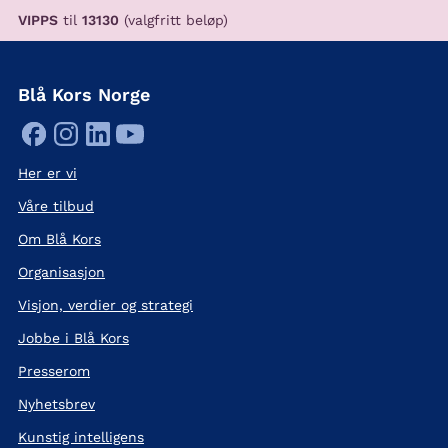
VIPPS
til
13130
(valgfritt beløp)
Blå Kors Norge
Her er vi
Våre tilbud
Om Blå Kors
Organisasjon
Visjon, verdier og strategi
Jobbe i Blå Kors
Presserom
Nyhetsbrev
Kunstig intelligens