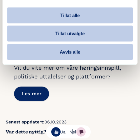
våre innspill i høringer på Stortinget som nå
skal behandle statsbudsjettet.
Tillat alle
Tillat utvalgte
Avvis alle
Blå Kors mener
Vil du vite mer om våre høringsinnspill,
politiske uttalelser og plattformer?
Les mer
Senest oppdatert:
06.10.2023
Var dette nyttig?
Ja
Nei