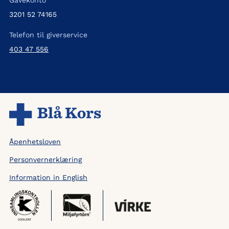
3201 52 74165
Telefon til giverservice
403 47 556
Åpenhetsloven
Personvernerklæring
Information in English