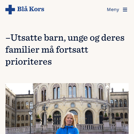
Hopp
Meny
til
hovedinnholdet
–Utsatte barn, unge og deres
familier må fortsatt
prioriteres