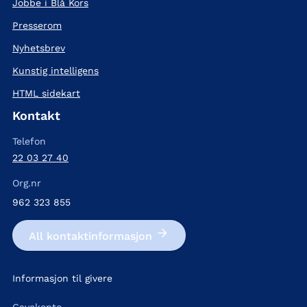
Jobbe i Blå Kors
Presserom
Nyhetsbrev
Kunstig intelligens
HTML sidekart
Kontakt
Telefon
22 03 27 40
Org.nr
962 323 855
All kontakt­informasjon
Informasjon til givere
Gavekonto