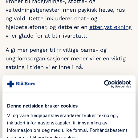
kroner til rådgivnings-, støtte- og
veiledningstjenester innen psykisk helse, rus
og vold. Dette inkluderer chat- og
hjelpetelefoner, og dette er en
etterlyst økning
vi er glade for at blir ivaretatt.
Å gi mer penger til frivillige barne- og
ungdomsorganisasjoner mener vi er en viktig
satsing i tiden vi er inne i nå.
Les også
Etterlyser raskere opptrapping av
psykisk helsetilbud
Denne nettsiden bruker cookies
Vi og våre tredjepartsleverandører bruker teknologi,
inkludert informasjonskapsler, til innsamling av
informasjon om deg med ulike formål. Forhåndsbestemt
Høy arbeidsgiveravgift tar penger
valg er satt til nødvendig cookies.