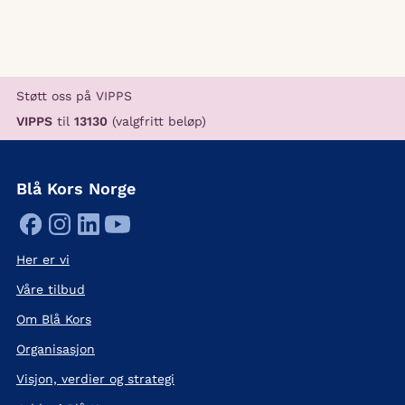
Støtt oss på VIPPS
VIPPS
til
13130
(valgfritt beløp)
Blå Kors Norge
Her er vi
Våre tilbud
Om Blå Kors
Organisasjon
Visjon, verdier og strategi