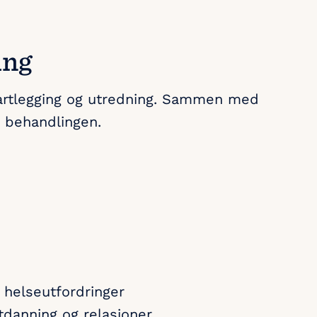
ing
kartlegging og utredning. Sammen med
r behandlingen.
 helseutfordringer
utdanning og relasjoner