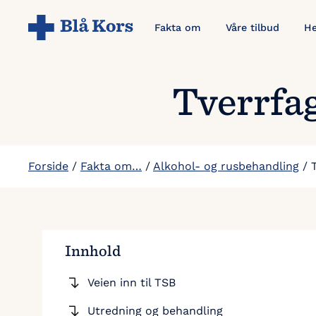
Hopp
Fakta om
Våre tilbud
He
til
hovedinnholdet
Tverrfag
Forside
/
Fakta om…
/
Alkohol- og rusbehandling
/
Innhold
Veien inn til TSB
Utredning og behandling