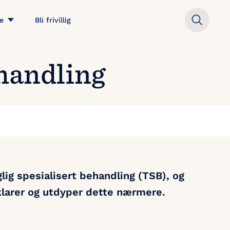
e
Bli frivillig
ehandling
glig spesialisert behandling (TSB)
, og
larer og utdyper dette nærmere.