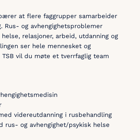
ebærer at flere faggrupper samarbeider
g. Rus- og avhengighetsproblemer
 helse, relasjoner, arbeid, utdanning og
dlingen ser hele mennesket og
i TSB vil du møte et tverrfaglig team
avhengighetsmedisin
r
e med videreutdanning i rusbehandling
 rus- og avhengighet/psykisk helse