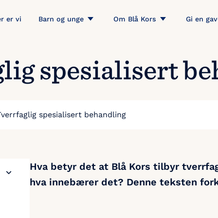
r er vi
Barn og unge
Om Blå Kors
Gi en gav
lig spesialisert b
Tverrfaglig spesialisert behandling
Hva betyr det at
Blå Kors tilbyr tverrfa
hva innebærer det? Denne teksten fork