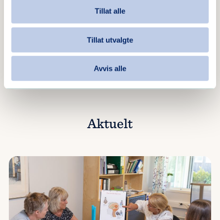
Tillat alle
Tillat utvalgte
Våre givere utgjør en enorm
forskjell for barnas sommer
Avvis alle
Aktuelt