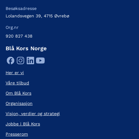
Besøksadresse
Lolandsvegen 39, 4715 Øvrebø
Org.nr
920 827 438
Blå Kors Norge
Her er vi
Våre tilbud
Om Blå Kors
Organisasjon
Visjon, verdier og strategi
Jobbe i Blå Kors
Presserom