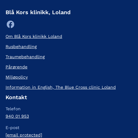
Blå Kors klinikk, Loland
Om Blå Kors klinikk Loland
Rusbehandling
Traumebehandling
Pårørende
Miljøpolicy
Information in English, The Blue Cross clinic Loland
Kontakt
Telefon
940 01 953
E-post
[email protected]