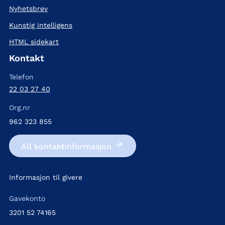
Nyhetsbrev
Kunstig intelligens
HTML sidekart
Kontakt
Telefon
22 03 27 40
Org.nr
962 323 855
All kontakt­informasjon
Informasjon til givere
Gavekonto
3201 52 74165