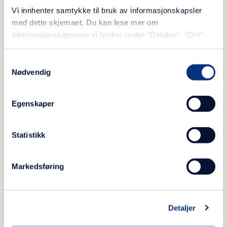
Vi innhenter samtykke til bruk av informasjonskapsler
med dette skjemaet. Du kan lese mer om
informasjonskapslene vi bruker under "Detaljer", "Om"
eller i vår
informasjonskapselerklæring
.
Samtykkevalg
Nødvendig
– Nå er livet lettere å leve
Egenskaper
Statistikk
Markedsføring
Detaljer