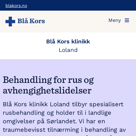
Hopp
blakors.no
til
Meny
hovedinnholdet
Blå Kors klinikk
Loland
Behandling for rus og
avhengighetslidelser
Blå Kors klinikk Loland tilbyr spesialisert
rusbehandling og holder til i landlige
omgivelser på Sørlandet. Vi har en
traumebevisst tilnærming i behandling av