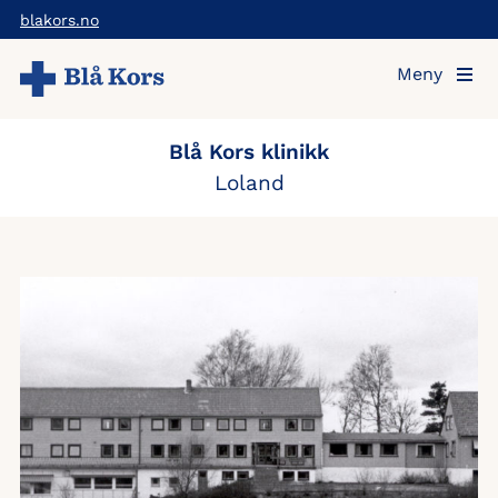
Hopp
blakors.no
til
Meny
hovedinnholdet
Blå Kors klinikk
Loland