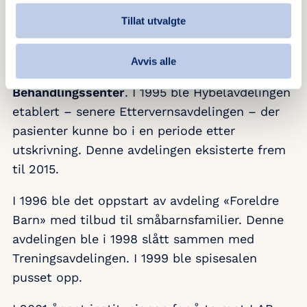
Nytt navn
Tillat utvalgte
I 1994 ble navnet på institusjonen endret fra
Avvis alle
«Lolandsheimen» til
Loland
Behandlingssenter
. I 1995 ble Hybelavdelingen
etablert – senere Ettervernsavdelingen – der
pasienter kunne bo i en periode etter
utskrivning. Denne avdelingen eksisterte frem
til 2015.
I 1996 ble det oppstart av avdeling «Foreldre
Barn» med tilbud til småbarnsfamilier. Denne
avdelingen ble i 1998 slått sammen med
Treningsavdelingen. I 1999 ble spisesalen
pusset opp.