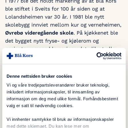
I 1977 ble det holdt markering av at Blå Kors
ble stiftet i Sveits for 100 år siden og at
Lolandsheimen var 30 år. I 1981 ble nytt
skolebygg innviet mellom kur og verneheimen,
Øvrebø videregående skole
. På kjøkkenet ble
det bygget nytt fryse- og kjølerom og
pasientrommene ble ominnredet slik at alle
fikk enmannsrom. Ny resepsjon ble bygget.
Denne nettsiden bruker cookies
Åpnet for kvinner
Vi og våre tredjepartsleverandører bruker teknologi,
inkludert informasjonskapsler, til innsamling av
I 1982 åpnet Lolandsheimen opp for
informasjon om deg med ulike formål. Forhåndsbestemt
behandling av kvinner.
valg er satt til nødvendig cookies.
I 1985 overtok Vest-Agder fylkeskommune det
Vi innhenter samtykke til bruk av informasjonskapsler
økonomiske ansvaret for driften. Frem til dette
med dette skjemaet. Du kan lese mer om