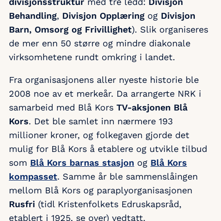
divisjonsstruktur
med tre ledd:
Divisjon
Behandling
,
Divisjon Opplæring
og
Divisjon
Barn, Omsorg og Frivillighet
). Slik organiseres
de mer enn 50 større og mindre diakonale
virksomhetene rundt omkring i landet.
Fra organisasjonens aller nyeste historie ble
2008 noe av et merkeår. Da arrangerte NRK i
samarbeid med Blå Kors
TV-aksjonen Blå
Kors
. Det ble samlet inn nærmere 193
millioner kroner, og folkegaven gjorde det
mulig for Blå Kors å etablere og utvikle tilbud
som
Blå Kors barnas stasjon
og
Blå Kors
kompasset
. Samme år ble sammenslåingen
mellom Blå Kors og paraplyorganisasjonen
Rusfri
(tidl Kristenfolkets Edruskapsråd,
etablert i 1925, se over) vedtatt.