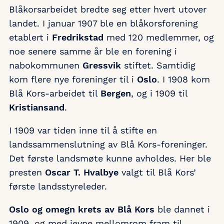
Blåkorsarbeidet bredte seg etter hvert utover
landet. I januar 1907 ble en blåkorsforening
etablert i
Fredrikstad
med 120 medlemmer, og
noe senere samme år ble en forening i
nabokommunen
Gressvik
stiftet. Samtidig
kom flere nye foreninger til i
Oslo
. I 1908 kom
Blå Kors-arbeidet til
Bergen
, og i 1909 til
Kristiansand
.
I 1909 var tiden inne til å stifte en
landssammenslutning av Blå Kors-foreninger.
Det første landsmøte kunne avholdes. Her ble
presten
Oscar T. Hvalbye
valgt til Blå Kors’
første landsstyreleder.
Oslo og omegn krets av Blå Kors
ble dannet i
1909, og med jevne mellomrom fram til