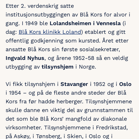
Etter 2. verdenskrig satte
institusjonsutbyggingen av Blå Kors for alvor i
gang. I 1949 ble
Lolandsheimen i Vennesla
(i
dag:
Blå Kors klinikk Loland
) etablert og gitt
offentlig godkjenning som kursted. Året etter
ansatte Blå Kors sin første sosialsekretær,
Ingvald Nyhus
, og årene 1952-58 så en veldig
utbygging av
tilsynshjem
i Norge.
Vi fikk tilsynshjem i
Stavanger
i 1952 og i
Oslo
i 1954 – og på de fleste andre steder der Blå
Kors fra før hadde herberger. Tilsynshjemmene
skulle danne en viktig del av grunnstammen til
det som ble Blå Kors’ mangfold av diakonale
virksomheter. Tilsynshjemmene i Fredrikstad,
på Askøy, i Tønsberg, i Skien, i Oslo og i