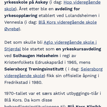
yrkesskole på Askøy
(i dag:
Hop videregående
skole
). Året etter ble en
avdeling for
yrkesopplæring
etablert ved Lolandsheimen i
Vennesla (i dag:
Blå Kors videregående skole
Øvrebø
).
Det som skulle bli
Aglo videregående skole i
Stjørdal
ble startet som
en yrkeskursavdeling
ved
Solhaugen Helseheim
i regi av
Kristenfolkets Edruskapsråd i 1965, mens
Seiersborg Treningsinstitutt
( i dag:
Seiersborg
videregående skole
) fikk sin offisielle åpning i
Fredrikstad i 1980.
1970-tallet var et særs aktivt utbyggings-tiår i
Blå Kors. Da kom disse
behandlingsinstitusjonene til:
Blå Kors Klinikk