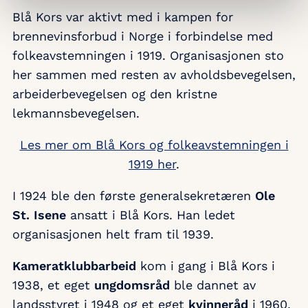
Blå Kors var aktivt med i kampen for
brennevinsforbud i Norge i forbindelse med
folkeavstemningen i 1919. Organisasjonen sto
her sammen med resten av avholdsbevegelsen,
arbeiderbevegelsen og den kristne
lekmannsbevegelsen.
Les mer om Blå Kors og folkeavstemningen i
1919 her
.
I 1924 ble den første generalsekretæren
Ole
St. Isene
ansatt i Blå Kors. Han ledet
organisasjonen helt fram til 1939.
Kameratklubbarbeid
kom i gang i Blå Kors i
1938, et eget
ungdomsråd
ble dannet av
landsstyret i 1948 og et eget
kvinneråd
i 1960,