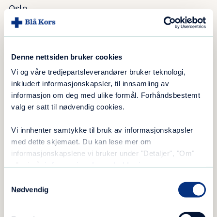
Oslo.
Denne nettsiden bruker cookies
Vi og våre tredjepartsleverandører bruker teknologi,
inkludert informasjonskapsler, til innsamling av
informasjon om deg med ulike formål. Forhåndsbestemt
valg er satt til nødvendig cookies.
Vi innhenter samtykke til bruk av informasjonskapsler
med dette skjemaet. Du kan lese mer om
informasjonskapslene vi bruker under "Detaljer", "Om"
eller i vår
informasjonskapselerklæring
.
Slik så det ut da Blåkorshjemmet på Eina på Vestre Toten
Samtykkevalg
Nødvendig
ble innviet i 1909. Foto: Blå Kors arkiv