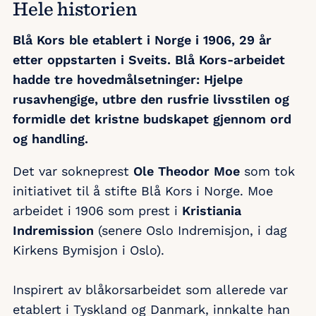
Hele historien
Blå Kors ble etablert i Norge i 1906, 29 år
etter oppstarten i Sveits. Blå Kors-arbeidet
hadde tre hovedmålsetninger: Hjelpe
rusavhengige, utbre den rusfrie livsstilen og
formidle det kristne budskapet gjennom ord
og handling.
Det var sokneprest
Ole Theodor Moe
som tok
initiativet til å stifte Blå Kors i Norge. Moe
arbeidet i 1906 som prest i
Kristiania
Indremission
(senere Oslo Indremisjon, i dag
Kirkens Bymisjon i Oslo).
Inspirert av blåkorsarbeidet som allerede var
etablert i Tyskland og Danmark, innkalte han