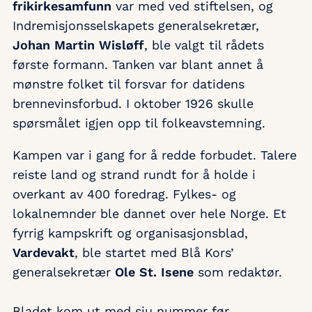
frikirkesamfunn
var med ved stiftelsen, og
Indremisjonsselskapets generalsekretær,
Johan Martin Wisløff
, ble valgt til rådets
første formann. Tanken var blant annet å
mønstre folket til forsvar for datidens
brennevinsforbud. I oktober 1926 skulle
spørsmålet igjen opp til folkeavstemning.
Kampen var i gang for å redde forbudet. Talere
reiste land og strand rundt for å holde i
overkant av 400 foredrag. Fylkes- og
lokalnemnder ble dannet over hele Norge. Et
fyrrig kampskrift og organisasjonsblad,
Vardevakt
, ble startet med Blå Kors’
generalsekretær
Ole St. Isene
som redaktør.
Bladet kom ut med sju nummer før