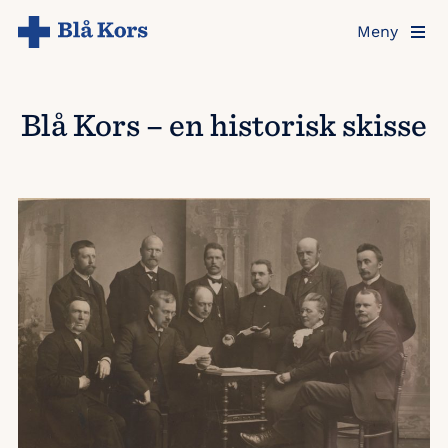
Hopp
Meny
til
hovedinnholdet
Blå Kors – en historisk skisse