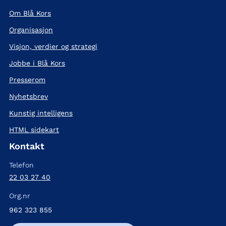
Om Blå Kors
Organisasjon
Visjon, verdier og strategi
Jobbe i Blå Kors
Presserom
Nyhetsbrev
Kunstig intelligens
HTML sidekart
Kontakt
Telefon
22 03 27 40
Org.nr
962 323 855