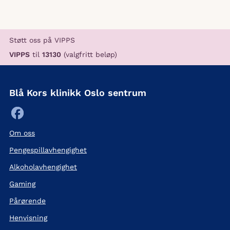
Støtt oss på VIPPS
VIPPS
til
13130
(valgfritt beløp)
Blå Kors klinikk Oslo sentrum
Om oss
Pengespillavhengighet
Alkoholavhengighet
Gaming
Pårørende
Henvisning