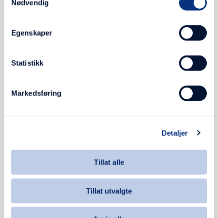
Nødvendig
22 99 49 43/22 99 49 00(sentralbord)
[email protected]
Egenskaper
Statistikk
Blå Kors Øst
Markedsføring
Vi er en del av Blå Kors Øst. Her er ansatte der:
Detaljer
Eva Christin Fjellbu
Tillat alle
direktør Blå Kors Øst
+47 947 91 800
Tillat utvalgte
[email protected]