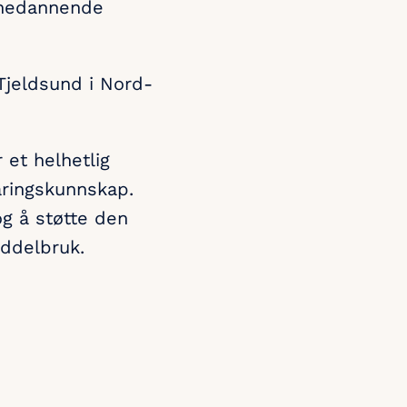
vanedannende
 Tjeldsund i Nord-
 et helhetlig
aringskunnskap.
og å støtte den
iddelbruk.