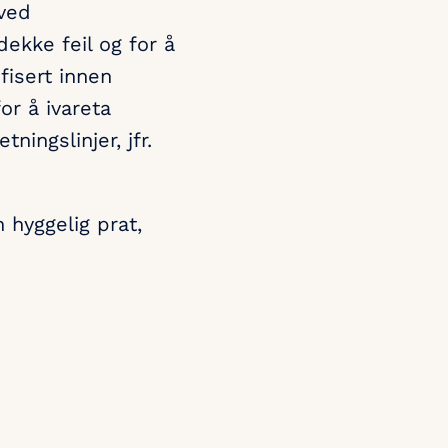
 ved
ekke feil og for å
ifisert innen
for å ivareta
ningslinjer, jfr.
 hyggelig prat,