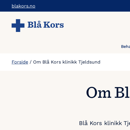
Hopp
blakors.no
til
hovedinnholdet
Beha
Forside
/
Om Blå Kors klinikk Tjeldsund
Om Bl
Blå Kors klinikk 