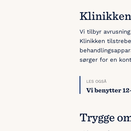
Klinikken
Vi tilbyr avrusnin
Klinikken tilstre
behandlingsappara
sørger for en konti
LES OGSÅ
Vi benytter 12
Trygge om