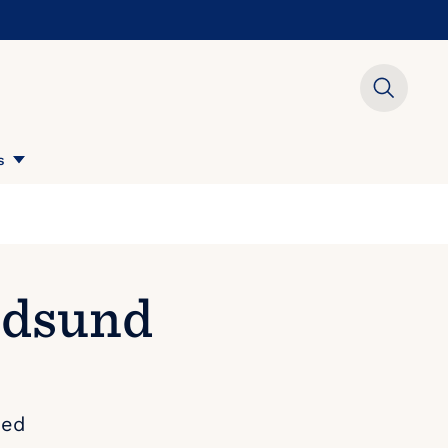
s
ldsund
med