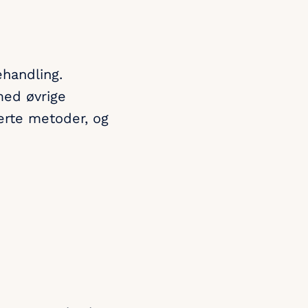
ehandling.
med øvrige
erte metoder, og