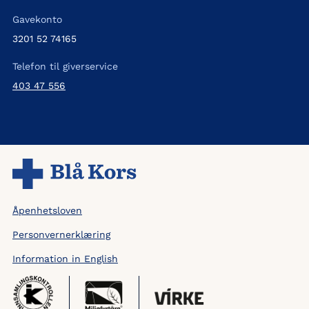
Gavekonto
3201 52 74165
Telefon til giverservice
403 47 556
Åpenhetsloven
Personvernerklæring
Information in English