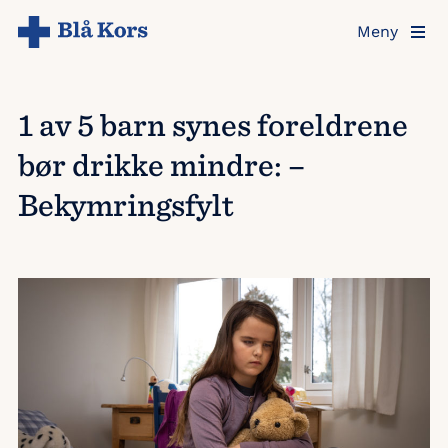
Hopp
Meny
til
hovedinnholdet
1 av 5 barn synes foreldrene
bør drikke mindre: –
Bekymringsfylt