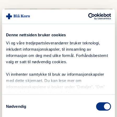
Denne nettsiden bruker cookies
Vi og våre tredjepartsleverandører bruker teknologi,
inkludert informasjonskapsler, til innsamling av
informasjon om deg med ulike formål. Forhåndsbestemt
valg er satt til nødvendig cookies.
Vi innhenter samtykke til bruk av informasjonskapsler
Illustrasjonsbilde: Blå Kors
med dette skjemaet. Du kan lese mer om
informasjonskapslene vi bruker under "Detaljer", "Om"
eller i vår
informasjonskapselerklæring
.
Frykter mørketall
Samtykkevalg
Nødvendig
På bakgrunn av de nye tallene, anslår man at
så mange som over 120 000 barn har opplevd