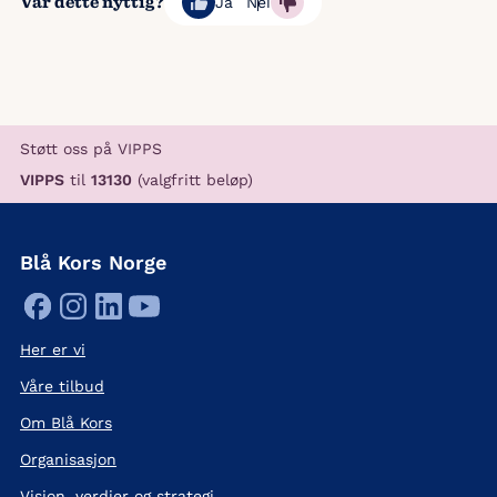
Var dette nyttig?
Ja
Nei
Støtt oss på VIPPS
VIPPS
til
13130
(valgfritt beløp)
Blå Kors Norge
Her er vi
Våre tilbud
Om Blå Kors
Organisasjon
Visjon, verdier og strategi