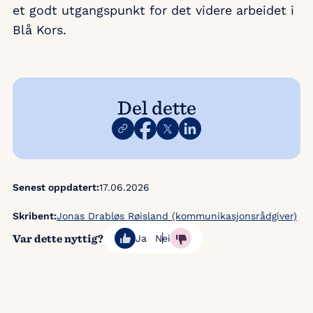
Erling Ekroll
et godt utgangspunkt for det videre arbeidet i
Blå Kors.
Varamedlemmer
1. vara – Elisabeth Ege (fast møtede)
2. vara – Svend Aspaas
Del dette
3. vara – Fredrik Aaslestad (NY)
Senest oppdatert:
17.06.2026
Skribent:
Jonas Drabløs Røisland (kommunikasjonsrådgiver)
Var dette nyttig?
Ja
Nei