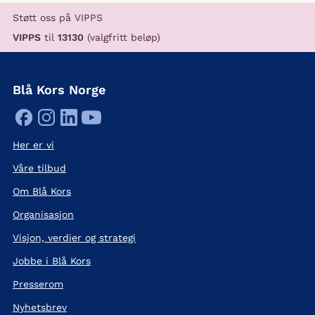
Støtt oss på VIPPS
VIPPS
til
13130
(valgfritt beløp)
Blå Kors Norge
Her er vi
Våre tilbud
Om Blå Kors
Organisasjon
Visjon, verdier og strategi
Jobbe i Blå Kors
Presserom
Nyhetsbrev