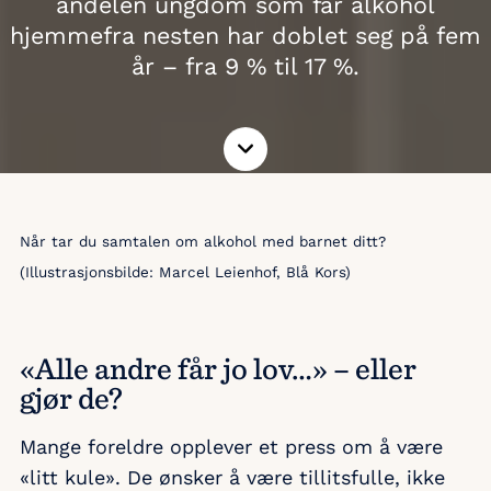
andelen ungdom som får alkohol
hjemmefra nesten har doblet seg på fem
år – fra 9 % til 17 %.
Les
mer
Når tar du samtalen om alkohol med barnet ditt?
(Illustrasjonsbilde: Marcel Leienhof, Blå Kors)
«Alle andre får jo lov…» – eller
gjør de?
Mange foreldre opplever et press om å være
«litt kule». De ønsker å være tillitsfulle, ikke