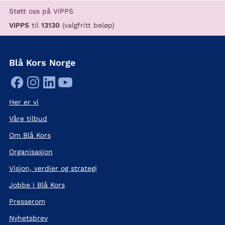
Støtt oss på VIPPS
VIPPS
til
13130
(valgfritt beløp)
Blå Kors Norge
Her er vi
Våre tilbud
Om Blå Kors
Organisasjon
Visjon, verdier og strategi
Jobbe i Blå Kors
Presserom
Nyhetsbrev