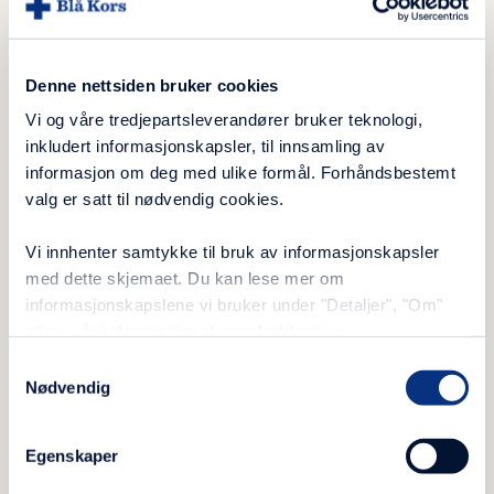
viser at foreldrene fortsatt er den sterkeste
beskyttelsesfaktoren. Ungdom drikker mindre
Denne nettsiden bruker cookies
når foreldrene har klare regler, snakker åpent
om alkohol og er tydelige på forventninger.
Vi og våre tredjepartsleverandører bruker teknologi,
inkludert informasjonskapsler, til innsamling av
Som forelder kan du være med på å gjøre en
informasjon om deg med ulike formål. Forhåndsbestemt
forskjell. Tenåringer bryr seg om hva foreldre
valg er satt til nødvendig cookies.
sier – selv om det ikke alltid virker sånn. Du er
Vi innhenter samtykke til bruk av informasjonskapsler
viktigst, uansett!
med dette skjemaet. Du kan lese mer om
informasjonskapslene vi bruker under "Detaljer", "Om"
eller i vår
informasjonskapselerklæring
.
Samtykkevalg
Funn fra Ipsos-undersøkelse
Nødvendig
69 % av ungdom ønsker tydelige
Egenskaper
regler fra foreldrene sine.