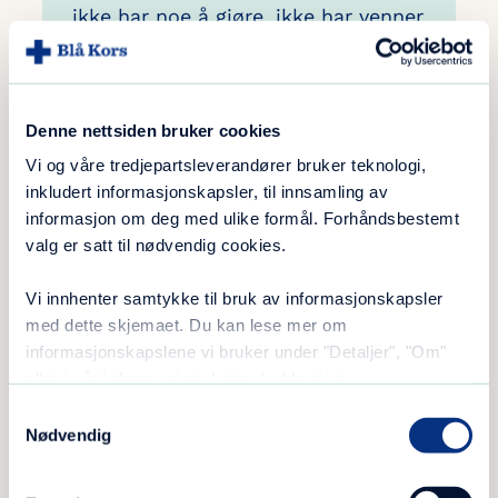
ikke har noe å gjøre, ikke har venner
de kan være med, eller fordi
familien ikke har råd til ferie.
Denne nettsiden bruker cookies
Vi og våre tredjepartsleverandører bruker teknologi,
inkludert informasjonskapsler, til innsamling av
3 av 10 barn
bekymrer seg
informasjon om deg med ulike formål. Forhåndsbestemt
valg er satt til nødvendig cookies.
i hverdagen for å ikke bli invitert på
Vi innhenter samtykke til bruk av informasjonskapsler
sosiale aktiviteter
med dette skjemaet. Du kan lese mer om
informasjonskapslene vi bruker under "Detaljer", "Om"
eller i vår
informasjonskapselerklæring
.
Samtykkevalg
Nødvendig
Undersøkelser gjennomført av Ipsos, på vegne av Blå
Kors (2023-2026)