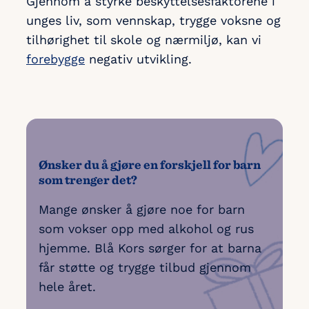
Gjennom å styrke beskyttelsesfaktorene i
unges liv, som vennskap, trygge voksne og
tilhørighet til skole og nærmiljø, kan vi
forebygge
negativ utvikling.
Ønsker du å gjøre en forskjell for barn
som trenger det?
Mange ønsker å gjøre noe for barn
som vokser opp med alkohol og rus
hjemme. Blå Kors sørger for at barna
får støtte og trygge tilbud gjennom
hele året.