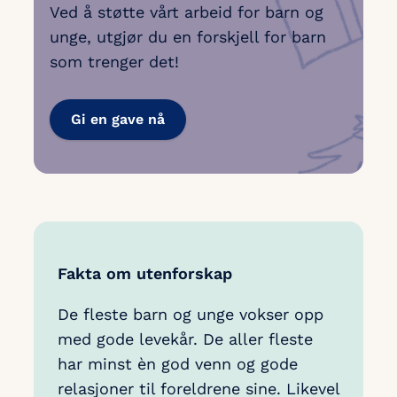
Ved å støtte vårt arbeid for barn og
unge, utgjør du en forskjell for barn
som trenger det!
Gi en gave nå
Fakta om utenforskap
De fleste barn og unge vokser opp
med gode levekår. De aller fleste
har minst èn god venn og gode
relasjoner til foreldrene sine. Likevel