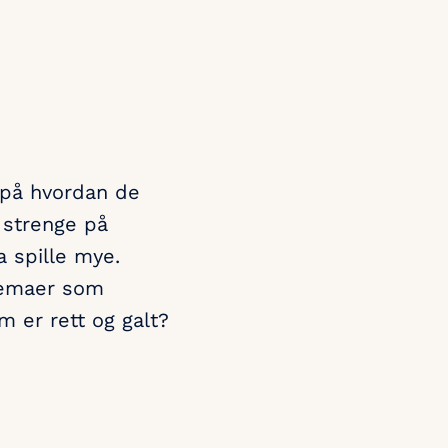
 på hvordan de
r strenge på
 spille mye.
 temaer som
m er rett og galt?