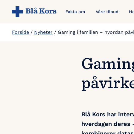
Hopp
Fakta om
Våre tilbud
He
til
hovedinnholdet
Forside
/
Nyheter
/
Gaming i familien – hvordan påv
Gaming
påvirk
Blå Kors har inter
hverdagen deres 
kombinerer dataspi