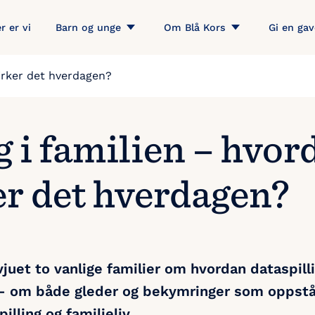
r er vi
Barn og unge
Om Blå Kors
Gi en gav
irker det hverdagen?
 i familien – hvor
er det hverdagen?
vjuet to vanlige familier om hvordan dataspill
– om både gleder og bekymringer som oppstå
lling og familieliv.