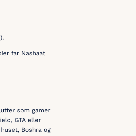
).
sier far Nashaat
gutter som gamer
ield, GTA eller
i huset, Boshra og