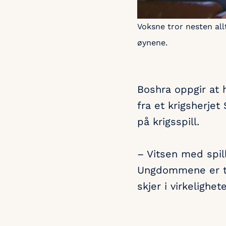
Voksne tror nesten allt
øynene.
Boshra oppgir at 
fra et krigsherjet
på krigsspill.
– Vitsen med spill 
Ungdommene er tyde
skjer i virkelighet