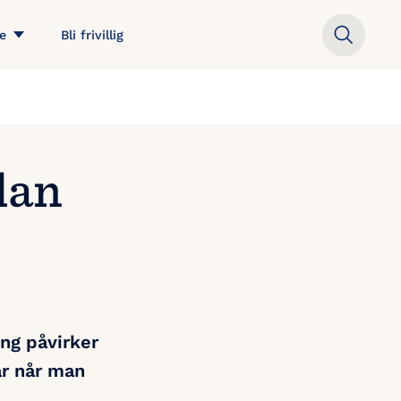
e
Bli frivillig
dan
ing påvirker
r når man