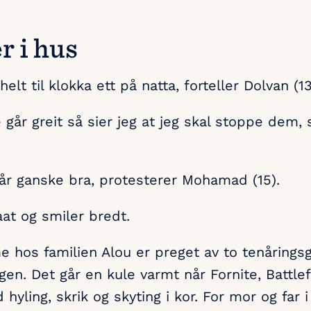
r i hus
 helt til klokka ett på natta, forteller Dolvan (13
 går greit så sier jeg at jeg skal stoppe dem, 
r ganske bra, protesterer Mohamad (15).
aat og smiler bredt.
 hos familien Alou er preget av to tenårings
en. Det går en kule varmt når Fornite, Battlef
 hyling, skrik og skyting i kor. For mor og far 