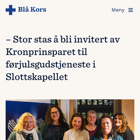
Hopp
Meny
til
hovedinnholdet
– Stor stas å bli invitert av
Kronprinsparet til
førjulsgudstjeneste i
Slottskapellet