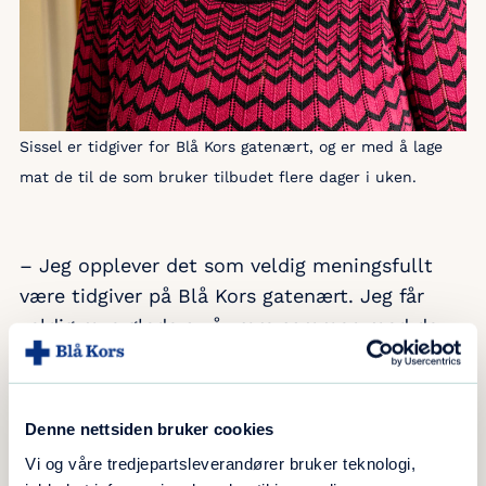
Sissel er tidgiver for Blå Kors gatenært, og er med å lage
mat de til de som bruker tilbudet flere dager i uken.
– Jeg opplever det som veldig meningsfullt
være tidgiver på Blå Kors gatenært. Jeg får
veldig mye glede av å være sammen med de
som bruker tilbudet og de andre frivillige. Vi
blir liksom en stor gjeng alle sammen, sier
Sissel.
Denne nettsiden bruker cookies
Vi og våre tredjepartsleverandører bruker teknologi,
I Blå Kors kaller vi våre frivillige for «tidgivere»,