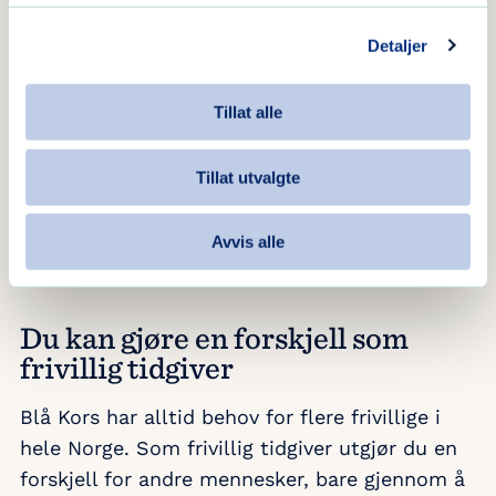
få muligheten til å gjøre hverdagens deres
Detaljer
bedre gjennom å servere god mat og gode
samtaler.
Tillat alle
Les også
Tillat utvalgte
Royalt førjulstreff på Blå Kors barnas
stasjon
Avvis alle
Du kan gjøre en forskjell som
frivillig tidgiver
Blå Kors har alltid behov for flere frivillige i
hele Norge. Som frivillig tidgiver utgjør du en
forskjell for andre mennesker, bare gjennom å