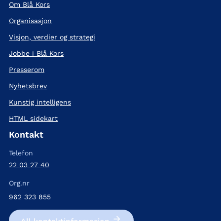
Om Blå Kors
Organisasjon
Visjon, verdier og strategi
Jobbe i Blå Kors
Presserom
Nyhetsbrev
Kunstig intelligens
HTML sidekart
Kontakt
Telefon
22 03 27 40
Org.nr
962 323 855