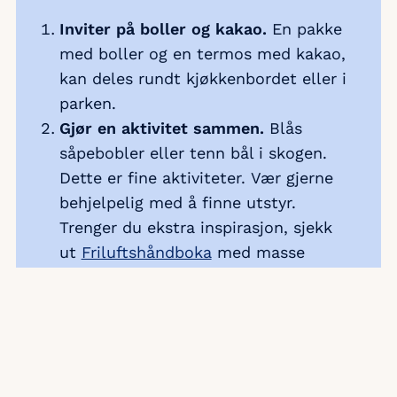
Inviter på boller og kakao.
En pakke
med boller og en termos med kakao,
kan deles rundt kjøkkenbordet eller i
parken.
Gjør en aktivitet sammen.
Blås
såpebobler eller tenn bål i skogen.
Dette er fine aktiviteter. Vær gjerne
behjelpelig med å finne utstyr.
Trenger du ekstra inspirasjon, sjekk
ut
Friluftshåndboka
med masse
morsomme aktiviteter for barn og
familier.
Start en nabolagstur.
Arranger en
enkel utflukt i nærområdet. Kanskje
en liten skogtur med pølsegrilling. Å