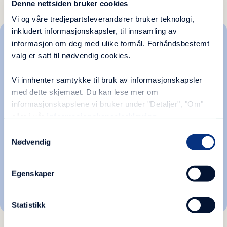
Denne nettsiden bruker cookies
Vi og våre tredjepartsleverandører bruker teknologi,
inkludert informasjonskapsler, til innsamling av
informasjon om deg med ulike formål. Forhåndsbestemt
valg er satt til nødvendig cookies.
Vi innhenter samtykke til bruk av informasjonskapsler
med dette skjemaet. Du kan lese mer om
informasjonskapslene vi bruker under "Detaljer", "Om"
Blå Kors har utviklet ulike filmer med temaer
eller i vår
informasjonskapselerklæring
.
som: gjeld, flukt, indre og ytre kontroll,
relasjoner og for pårørende. Oddvar Jordheim
Samtykkevalg
Tyssen er psykolog hos Blå Kors klinikk Oslo
Nødvendig
sentrum, og medvirker i alle filmene.
Egenskaper
Se flere videoer
Statistikk