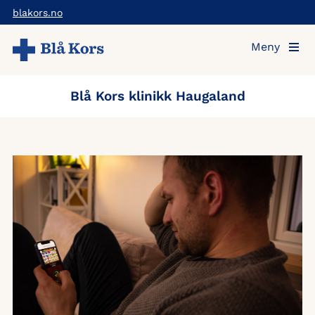
Hopp
blakors.no
til
Meny
hovedinnholdet
Blå Kors klinikk Haugaland