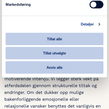
Markedsføring
Aldersgrense
Vi har ingen klart definert nedre aldersgrense.
Detaljer
Dette fordi nettbasert avhengighet ofte
involverer yngre personer.
Tillat alle
Teoretisk grunnlag
Tillat utvalgte
Behandlingstilnærmingen er forankret i
Avvis alle
kognitiv atferdsterapi og teknikker fra
motiverende intervju. Vi legger sterk vekt på
atferdsdelen gjennom strukturelle tiltak og
endringer. Om det dukker opp mulige
bakenforliggende emosjonelle eller
relasjonelle vansker benyttes det vanligvis en