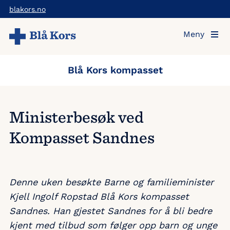
Hopp
blakors.no
til
Meny
hovedinnholdet
Blå Kors kompasset
Ministerbesøk ved
Kompasset Sandnes
Denne uken besøkte Barne og familieminister
Kjell Ingolf Ropstad Blå Kors kompasset
Sandnes. Han gjestet Sandnes for å bli bedre
kjent med tilbud som følger opp barn og unge