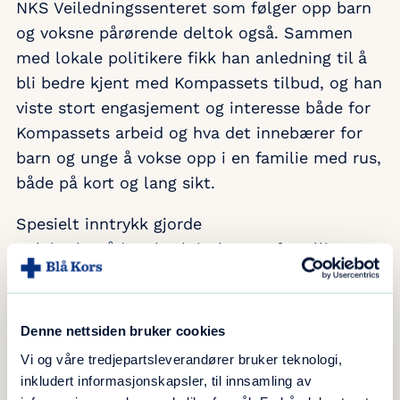
NKS Veiledningssenteret som følger opp barn
og voksne pårørende deltok også. Sammen
med lokale politikere fikk han anledning til å
bli bedre kjent med Kompassets tilbud, og han
viste stort engasjement og interesse både for
Kompassets arbeid og hva det innebærer for
barn og unge å vokse opp i en familie med rus,
både på kort og lang sikt.
Spesielt inntrykk gjorde
nok
brukerrådets
beskrivelser og fortellinger
om egne oppveksterfaringer, og hvor
betydningsfullt et tilbud som Kompasset har
vært for dem. Kompasset ønsker å nå ut til
Denne nettsiden bruker cookies
flere unge, men er avhengig av økte tilskudd
Vi og våre tredjepartsleverandører bruker teknologi,
fra stat og kommuner for å utvide tilbudet.
inkludert informasjonskapsler, til innsamling av