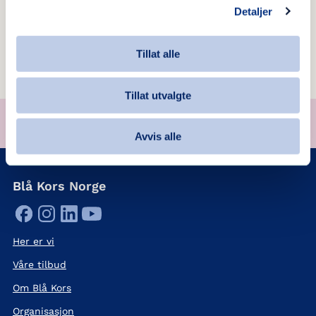
Detaljer
Senest oppdatert:
10.11.2019
Tillat alle
Tillat utvalgte
Støtt oss på VIPPS
VIPPS
til
13130
(valgfritt beløp)
Avvis alle
Blå Kors Norge
Her er vi
Våre tilbud
Om Blå Kors
Organisasjon