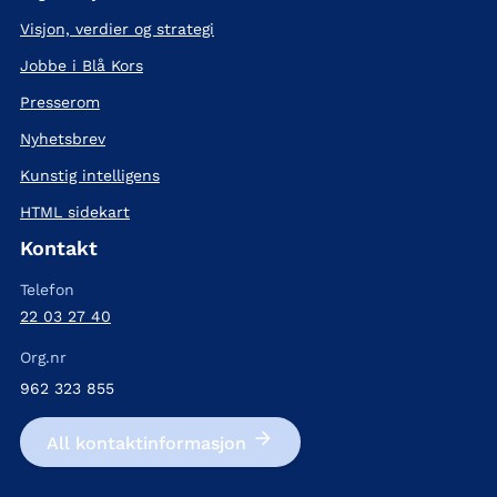
Visjon, verdier og strategi
Jobbe i Blå Kors
Presserom
Nyhetsbrev
Kunstig intelligens
HTML sidekart
Kontakt
Telefon
22 03 27 40
Org.nr
962 323 855
All kontakt­informasjon