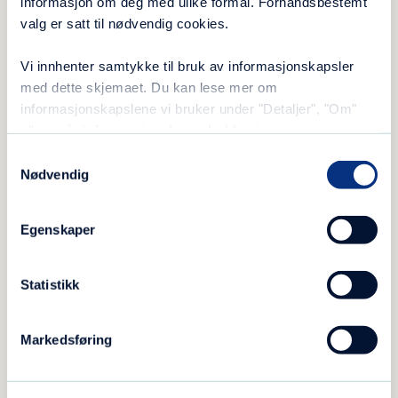
informasjon om deg med ulike formål. Forhåndsbestemt
valg er satt til nødvendig cookies.
Vi innhenter samtykke til bruk av informasjonskapsler
med dette skjemaet. Du kan lese mer om
informasjonskapslene vi bruker under "Detaljer", "Om"
eller i vår
informasjonskapselerklæring
.
Samtykkevalg
Nødvendig
Egenskaper
Statistikk
Faksimile fra Sandnesposten som skrev om Kompasset sitt
arbeid, og situasjonen for barn og unge som vokser opp i
Markedsføring
en familie med alkohol- eller andre rusproblemer.