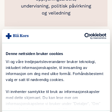
undervisning, politisk påvirkning
og veiledning
Rus, og særlig misbruk av alkohol, er et
betydelig samfunnsproblem, og det rammer til
Denne nettsiden bruker cookies
enhver tid 90.000 barn under 18 år i Norge.
Vi og våre tredjepartsleverandører bruker teknologi,
inkludert informasjonskapsler, til innsamling av
Blå Kors kompasset ser det som sin oppgave å
informasjon om deg med ulike formål. Forhåndsbestemt
rette fokus mot denne tematikken, både på
valg er satt til nødvendig cookies.
samfunnsnivå og i faglige sammenhenger.
Vi
driver informasjons- og opplysningsarbeid,
Vi innhenter samtykke til bruk av informasjonskapsler
undervisning, politisk påvirkning og veiledning
med dette skjemaet. Du kan lese mer om
for å understreke at dette angår en betydelig
informasjonskapslene vi bruker under "Detaljer", "Om"
eller i vår
informasjonskapselerklæring
.
gruppe unge mennesker.