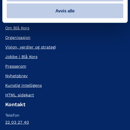
Her er vi
Avvis alle
Våre tilbud
Om Blå Kors
Organisasjon
Visjon, verdier og strategi
Jobbe i Blå Kors
Presserom
Nyhetsbrev
Kunstig intelligens
HTML sidekart
Kontakt
Telefon
22 03 27 40