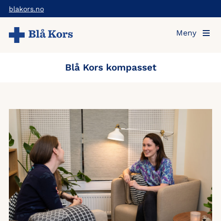
Hopp
blakors.no
til
Meny
hovedinnholdet
Blå Kors kompasset