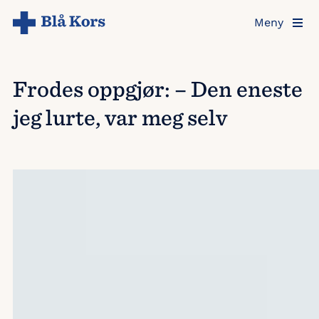
Hopp
Meny
til
hovedinnholdet
Frodes oppgjør: – Den eneste
jeg lurte, var meg selv