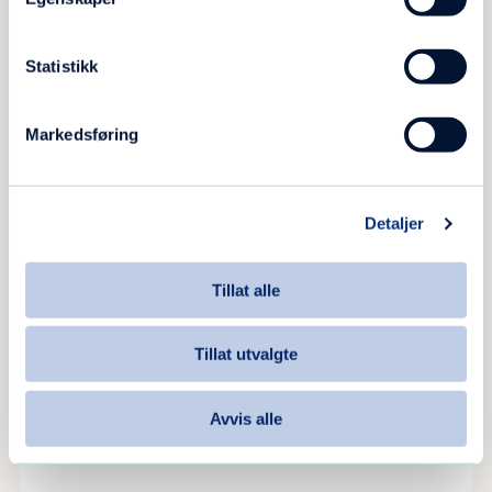
Statistikk
Markedsføring
Detaljer
Tillat alle
Tillat utvalgte
Å bli foreldre og få rusbehandling
Avvis alle
ble et vendepunkt