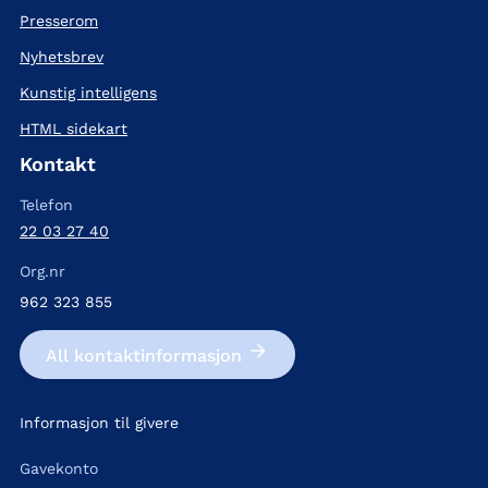
Presserom
Nyhetsbrev
Kunstig intelligens
HTML sidekart
Kontakt
Telefon
22 03 27 40
Org.nr
962 323 855
All kontakt­informasjon
Informasjon til givere
Gavekonto