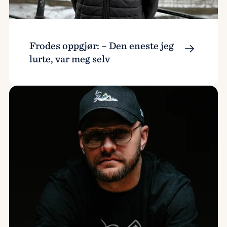
Frodes oppgjør: – Den eneste jeg
lurte, var meg selv