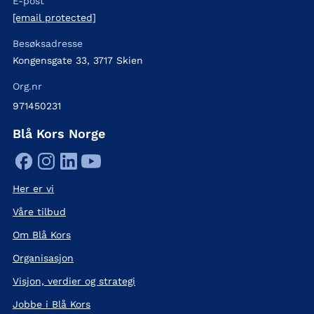
E-post
[email protected]
Besøksadresse
Kongensgate 33, 3717 Skien
Org.nr
971450231
Blå Kors Norge
Her er vi
Våre tilbud
Om Blå Kors
Organisasjon
Visjon, verdier og strategi
Jobbe i Blå Kors