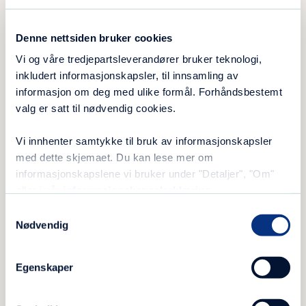
takke ja til dette eller fortsette å vente på
behandling hos oss.
Denne nettsiden bruker cookies
Vi og våre tredjepartsleverandører bruker teknologi,
inkludert informasjonskapsler, til innsamling av
Avbestilling av time/ ikke møter
informasjon om deg med ulike formål. Forhåndsbestemt
valg er satt til nødvendig cookies.
Hvis du avbestiller timen eller ikke møter til
oppsatt tid, kan det være mulig at vi ikke får
Vi innhenter samtykke til bruk av informasjonskapsler
med dette skjemaet. Du kan lese mer om
gitt deg en ny timen innen den fristen som er
informasjonskapslene vi bruker under "Detaljer", "Om"
satt. Dersom du avbestiller flere ganger eller
eller i vår
informasjonskapselerklæring
.
ikke møter, vil det bli gjort en vurdering om du
Samtykkevalg
skal strykes fra ventelistene.
Nødvendig
Egenskaper
Transport ( pasientreiser)
Hovedregelen er at du får dekket billigste