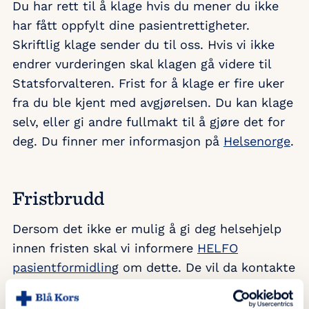
Du har rett til å klage hvis du mener du ikke
har fått oppfylt dine pasientrettigheter.
Skriftlig klage sender du til oss. Hvis vi ikke
endrer vurderingen skal klagen gå videre til
Statsforvalteren. Frist for å klage er fire uker
fra du ble kjent med avgjørelsen. Du kan klage
selv, eller gi andre fullmakt til å gjøre det for
deg. Du finner mer informasjon på
Helsenorge
.
Fristbrudd
Dersom det ikke er mulig å gi deg helsehjelp
innen fristen skal vi informere
HELFO
pasientformidlin
g om dette. De vil da kontakte
deg for å høre om du ønsker å få tilbud om
behandling ett annet sted. Du kan da velge å