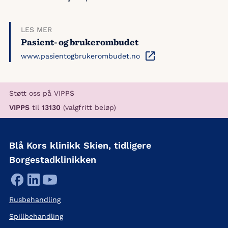
LES MER
Pasient- og brukerombudet
www.pasientogbrukerombudet.no
Støtt oss på VIPPS
VIPPS
til
13130
(valgfritt beløp)
Blå Kors klinikk Skien, tidligere
Borgestadklinikken
Rusbehandling
Spillbehandling