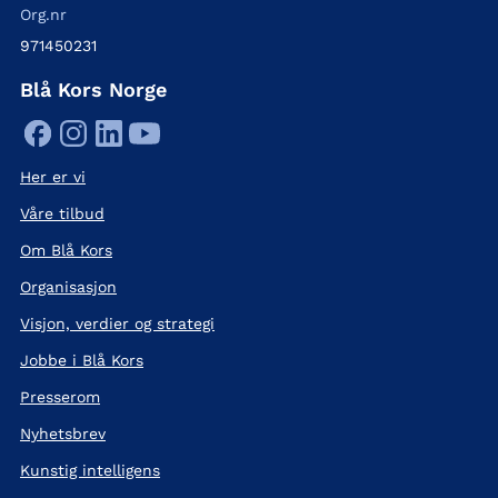
Org.nr
971450231
Blå Kors Norge
Her er vi
Våre tilbud
Om Blå Kors
Organisasjon
Visjon, verdier og strategi
Jobbe i Blå Kors
Presserom
Nyhetsbrev
Kunstig intelligens