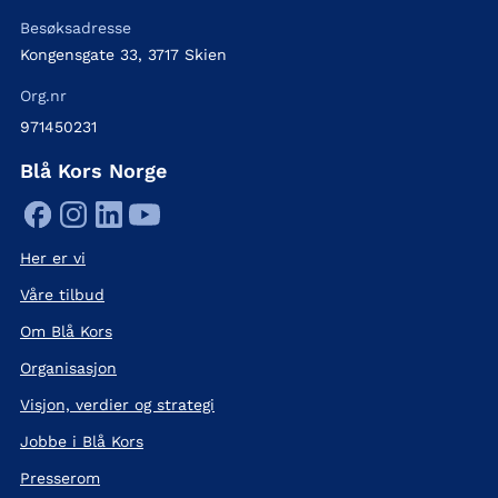
Besøksadresse
Kongensgate 33, 3717 Skien
Org.nr
971450231
Blå Kors Norge
Her er vi
Våre tilbud
Om Blå Kors
Organisasjon
Visjon, verdier og strategi
Jobbe i Blå Kors
Presserom