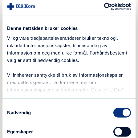
Få informasjon og hjelp hos
barneansvarlige
Denne nettsiden bruker cookies
Vi og våre tredjepartsleverandører bruker teknologi,
Pasienten eller pårørende kan ta kontakt med
inkludert informasjonskapsler, til innsamling av
barneansvarlig for å få informasjon, råd og
informasjon om deg med ulike formål. Forhåndsbestemt
hjelp. Alle avdelinger / seksjoner har
valg er satt til nødvendig cookies.
barneansvarlige. En av dem er Linda Øverland:
Vi innhenter samtykke til bruk av informasjonskapsler
med dette skjemaet. Du kan lese mer om
informasjonskapslene vi bruker under "Detaljer", "Om"
eller i vår
informasjonskapselerklæring
.
Samtykkevalg
Nødvendig
Egenskaper