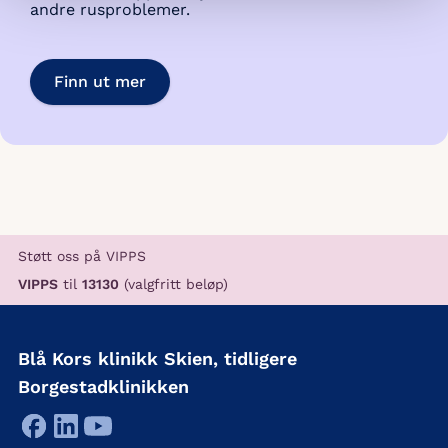
andre rusproblemer.
Finn ut mer
Støtt oss på VIPPS
VIPPS
til
13130
(valgfritt beløp)
Blå Kors klinikk Skien, tidligere
Borgestadklinikken