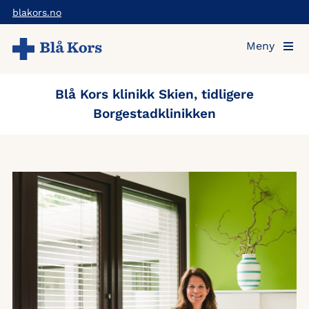
Hopp
blakors.no
til
Meny
hovedinnholdet
Blå Kors klinikk Skien, tidligere
Borgestadklinikken