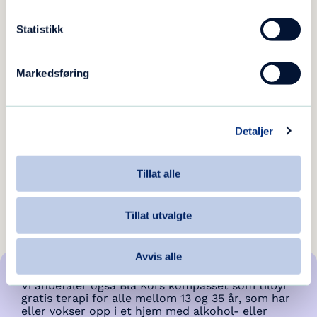
Statistikk
Markedsføring
Linda Øverland
Forløpskoordinator, seksjon for rus og
Detaljer
psykisk lidelse
+47 992 54 029
Tillat alle
[email protected]
Tillat utvalgte
Avvis alle
Vi anbefaler også Blå Kors kompasset som tilbyr
gratis terapi for alle mellom 13 og 35 år, som har
eller vokser opp i et hjem med alkohol- eller