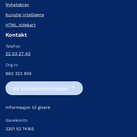
Nyhetsbrev
Kunstig intelligens
HTML sidekart
Kontakt
Telefon
22 03 27 40
Org.nr
962 323 855
All kontakt­informasjon
Informasjon til givere
Gavekonto
3201 52 74165