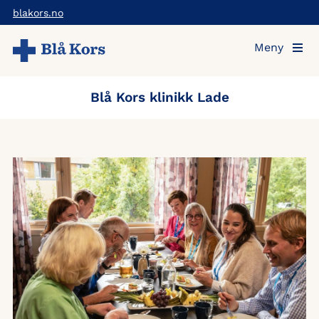
Hopp
blakors.no
til
Meny
hovedinnholdet
Blå Kors klinikk Lade