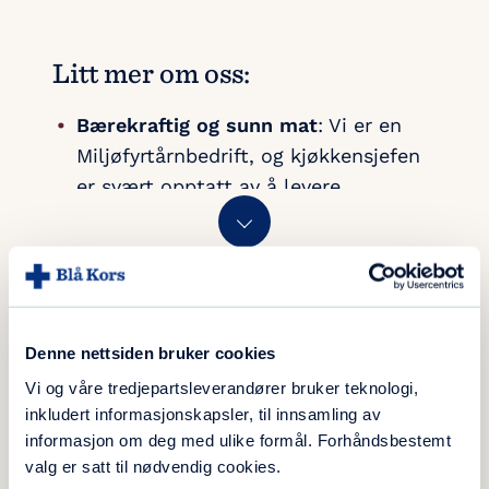
Litt mer om oss:
Bærekraftig og sunn mat
: Vi er en
Miljøfyrtårnbedrift, og kjøkkensjefen
er svært opptatt av å levere
bærekraftig og sunn mat til
avdelingene og vår felles kantine.
Kjøkkenet er lærlingbedrift, og tar
FOR MER INFORMASJON
Se vårt organisasjonskart
ofte inn både lærlinger og
praksiskandidater.
Denne nettsiden bruker cookies
Driftsavdelingen
sørger for et godt
Kontakt oss
Vi og våre tredjepartsleverandører bruker teknologi,
vedlikehold av våre arealer, både ute
inkludert informasjonskapsler, til innsamling av
og inne, samt renhold av
informasjon om deg med ulike formål. Forhåndsbestemt
fellesarealer og pasientrom.
valg er satt til nødvendig cookies.
Kontaktskjema for henvendelser