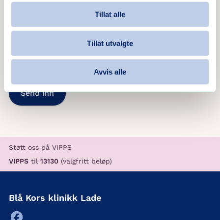
sykepleiere og vernepleiere som
dekker vakter i alle fire
Tillat alle
Telefon
*
døgnavdelinger.
Tillat utvalgte
Avvis alle
Støtt oss på VIPPS
VIPPS
til
13130
(valgfritt beløp)
Blå Kors klinikk Lade