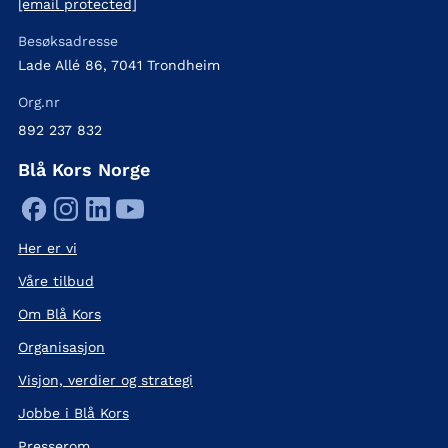
[email protected]
Besøksadresse
Lade Allé 86, 7041 Trondheim
Org.nr
892 237 832
Blå Kors Norge
Her er vi
Våre tilbud
Om Blå Kors
Organisasjon
Visjon, verdier og strategi
Jobbe i Blå Kors
Presserom