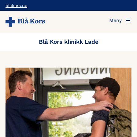
Hopp
blakors.no
til
Meny
hovedinnholdet
Blå Kors klinikk Lade