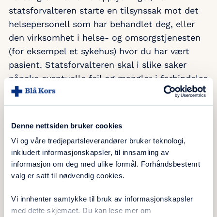
statsforvalteren starte en tilsynssak mot det
helsepersonell som har behandlet deg, eller
den virksomhet i helse- og omsorgstjenesten
(for eksempel et sykehus) hvor du har vært
pasient. Statsforvalteren skal i slike saker
påpeke eventuelle feil og mangler i forbindelse
med behandlingen du har fått.
Kravene i lovgivningen er grunnlaget for å
Denne nettsiden bruker cookies
påpeke svikt. Helse- og omsorgstjenesten
bruker slike tilbakemeldinger til å bedre
Vi og våre tredjepartsleverandører bruker teknologi,
inkludert informasjonskapsler, til innsamling av
kvaliteten på den helsehjelp som gis, og
informasjon om deg med ulike formål. Forhåndsbestemt
redusere mulighetene for svikt i fremtiden.
valg er satt til nødvendig cookies.
Dette betyr med andre ord at du som pasient,
Vi innhenter samtykke til bruk av informasjonskapsler
ved å fortelle din historie til statsforvalteren,
med dette skjemaet. Du kan lese mer om