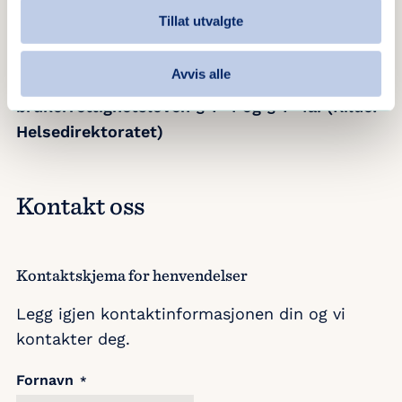
Tillat utvalgte
Rett til å be statsforvalteren om å vurdere
om det er begått feil i forbindelse med
Avvis alle
behandlingen av deg, går fram av pasient- og
brukerrettighetsloven § 7-4 og § 7-4a. (Kilde:
Helsedirektoratet)
Kontakt oss
Kontaktskjema for henvendelser
Legg igjen kontaktinformasjonen din og vi
kontakter deg.
Fornavn
*