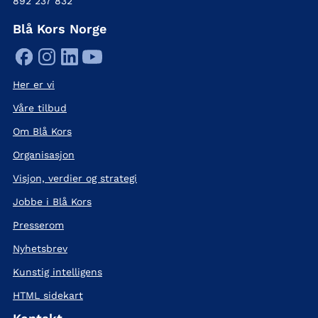
892 237 832
Blå Kors Norge
Her er vi
Våre tilbud
Om Blå Kors
Organisasjon
Visjon, verdier og strategi
Jobbe i Blå Kors
Presserom
Nyhetsbrev
Kunstig intelligens
HTML sidekart