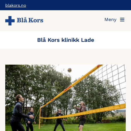
Hopp
blakors.no
til
Meny
hovedinnholdet
Blå Kors klinikk Lade