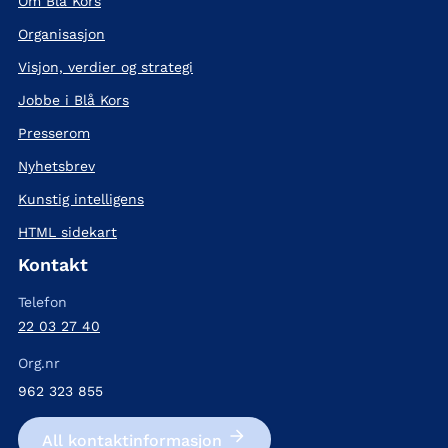
Om Blå Kors
Organisasjon
Visjon, verdier og strategi
Jobbe i Blå Kors
Presserom
Nyhetsbrev
Kunstig intelligens
HTML sidekart
Kontakt
Telefon
22 03 27 40
Org.nr
962 323 855
All kontakt­informasjon