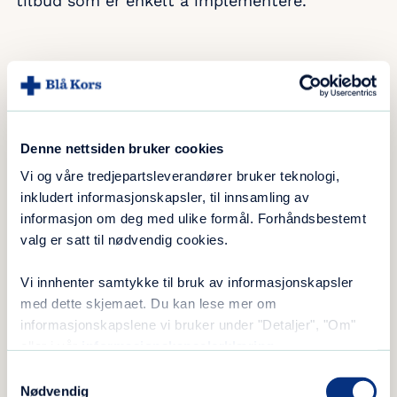
tilbud som er enkelt å implementere.
Dette sier våre pasienter:
«Man blir ikke frisk uten, rett og slett»
«Man blir en bedre original av seg selv»
Denne nettsiden bruker cookies
«Godt treningsrom, godt utvalg»
Vi og våre tredjepartsleverandører bruker teknologi,
«Merker hvor glad jeg er når jeg er ferdig
inkludert informasjonskapsler, til innsamling av
med treningsøkten»
informasjon om deg med ulike formål. Forhåndsbestemt
«Viktig at dere ansatte motiverer/pusher på.
valg er satt til nødvendig cookies.
Bra at det er obligatorisk»
Vi innhenter samtykke til bruk av informasjonskapsler
«Viktig for hjernefunksjon/aktivitet for å
med dette skjemaet. Du kan lese mer om
klare og bli frisk i kroppen»
informasjonskapslene vi bruker under "Detaljer", "Om"
«Føler mestring»
eller i vår
informasjonskapselerklæring
.
«Samlet på en annen måte når vi er på tur
Samtykkevalg
sammen. Vi opplever noe felles»
Nødvendig