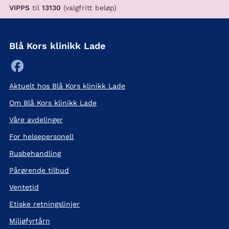
VIPPS
til
13130
(valgfritt beløp)
Blå Kors klinikk Lade
Aktuelt hos Blå Kors klinikk Lade
Om Blå Kors klinikk Lade
Våre avdelinger
For helsepersonell
Rusbehandling
Pårørende tilbud
Ventetid
Etiske retningslinjer
Miljøfyrtårn