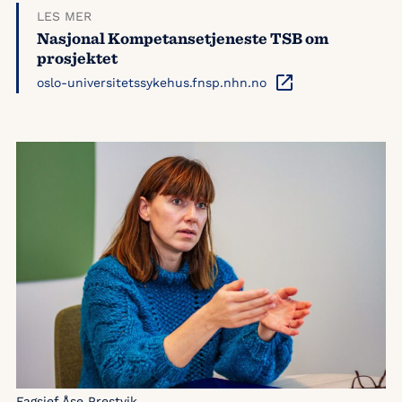
LES MER
Nasjonal Kompetansetjeneste TSB om
prosjektet
oslo-universitetssykehus.fnsp.nhn.no
Fagsjef Åse Prestvik