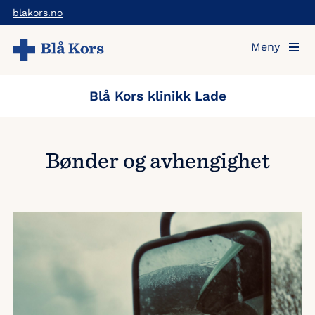
Hopp
blakors.no
til
Meny
hovedinnholdet
Blå Kors klinikk Lade
Bønder og avhengighet